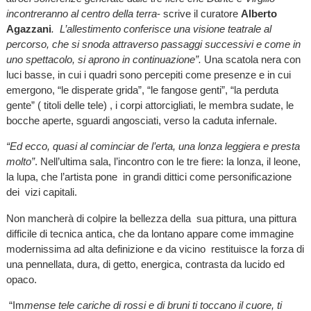
incontreranno al centro della terra
- scrive il curatore
Alberto
Agazzani
. L’allestimento conferisce una visione teatrale al
percorso, che si snoda attraverso passaggi successivi e come in
uno spettacolo, si aprono in continuazione”.
Una scatola nera con
luci basse, in cui i quadri sono percepiti come presenze e in cui
emergono, “le disperate grida”, “le fangose genti”, “la perduta
gente” ( titoli delle tele) , i corpi attorcigliati, le membra sudate, le
bocche aperte, sguardi angosciati, verso la caduta infernale.
“Ed ecco, quasi al cominciar de l’erta, una lonza leggiera e presta
molto”
. Nell’ultima sala, l’incontro con le tre fiere: la lonza, il leone,
la lupa, che l’artista pone in grandi dittici come personificazione
dei vizi capitali.
Non mancherà di colpire la bellezza della sua pittura, una pittura
difficile di tecnica antica, che da lontano appare come immagine
modernissima ad alta definizione e da vicino restituisce la forza di
una pennellata, dura, di getto, energica, contrasta da lucido ed
opaco.
“Im
mense tele cariche di rossi e di bruni ti toccano il cuore, ti