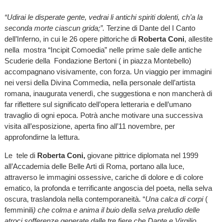
“Udirai le disperate gente, vedrai li antichi spiriti dolenti, ch’a la
seconda morte ciascun grida;”.
Terzine di Dante del I Canto
dell’Inferno, in cui le 26 opere pittoriche di
Roberta Coni
, allestite
nella mostra “Incipit Comoedia” nelle prime sale delle antiche
Scuderie della Fondazione Bertoni ( in piazza Montebello)
accompagnano visivamente, con forza. Un viaggio per immagini
nei versi della Divina Commedia, nella personale dell’artista
romana, inaugurata venerdì, che suggestiona e non mancherà di
far riflettere sul significato dell’opera letteraria e dell’umano
travaglio di ogni epoca. Potrà anche motivare una successiva
visita all’esposizione, aperta fino all’11 novembre, per
approfondirne la lettura.
Le tele di
Roberta Coni,
giovane pittrice diplomata nel 1999
all’Accademia delle Belle Arti di Roma, portano alla luce,
attraverso le immagini ossessive, cariche di dolore e di colore
ematico, la profonda e terrificante angoscia del poeta, nella selva
oscura, traslandola nella contemporaneità. “
Una calca di corpi
(
femminili
) che colma e anima il buio della selva preludio delle
atroci sofferenze generate dalle tre fiere che Dante e Virgilio