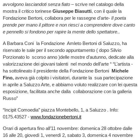
avvolgono lasciandoti senza fiato
– scrive nel catalogo della
mostra il critico torinese
Giuseppe Biasutti
, con il quale la
Fondazione Bertoni, collabora per le rassegne d’arte-
Il poeta
prende per mano il pittore e non riesci a comprendere dove canto
e pennello si fondono per rapire la mente dello spettatore
..
A Barbara Coni la Fondazione Amleto Bertoni di Saluzzo, ha
riservato le sale per il secondo appuntamento ( dopo Silvio
Porzionato lo scorso anno )delle mostre d’autunno, dedicate alla
valorizzazione dei giovani talenti nel mondo dell’arte “ “L’artista -
ha sottolineato il presidente della Fondazione Bertoni
Michele
Fino,
aveva già colpito i visitatori, durante la sua partecipazione
in aprile a Saluzzo Arte, e abbiamo voluto realizzare con lei questa
esposizione, facilitata anche dalla collaborazione con la galleria
Russo”
“Incipit Comoedia” piazza Montebello, 1, a Saluzzo . Info:
0175.43527 -
www.fondazionebertoni.it
Orari di apertura fino all’11 novembre: domenica 28 ottobre dalle
16 alle 20, giovedì 1, venerdì 2, sabato 3, domenica 4 novembre