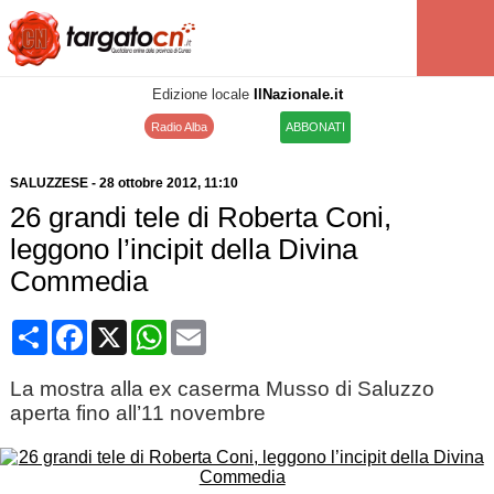
Edizione locale
IlNazionale.it
Radio Alba
ABBONATI
SALUZZESE
-
28 ottobre 2012
, 11:10
26 grandi tele di Roberta Coni,
leggono l’incipit della Divina
Commedia
Condividi
Facebook
X
WhatsApp
Email
La mostra alla ex caserma Musso di Saluzzo
aperta fino all’11 novembre