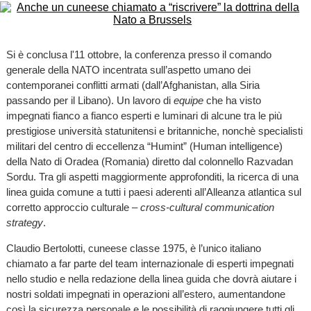
Si è conclusa l'11 ottobre, la conferenza presso il comando
generale della NATO incentrata sull’aspetto umano dei
contemporanei conflitti armati (dall’Afghanistan, alla Siria
passando per il Libano). Un lavoro di
equipe
che ha visto
impegnati fianco a fianco esperti e luminari di alcune tra le più
prestigiose università statunitensi e britanniche, nonchè specialisti
militari del centro di eccellenza “Humint” (Human intelligence)
della Nato di Oradea (Romania) diretto dal colonnello Razvadan
Sordu. Tra gli aspetti maggiormente approfonditi, la ricerca di una
linea guida comune a tutti i paesi aderenti all’Alleanza atlantica sul
corretto approccio culturale –
cross-cultural communication
strategy
.
Claudio Bertolotti, cuneese classe 1975, è l’unico italiano
chiamato a far parte del team internazionale di esperti impegnati
nello studio e nella redazione della linea guida che dovrà aiutare i
nostri soldati impegnati in operazioni all’estero, aumentandone
così la sicurezza personale e le possibilità di raggiungere tutti gli