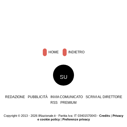
HOME
INDIETRO
SU
REDAZIONE
PUBBLICITÀ
INVIA COMUNICATO
SCRIVI AL DIRETTORE
RSS
PREMIUM
Copyright © 2013 - 2026 IlNazionale.it - Partita Iva: IT 03401570043 -
Credits
|
Privacy
e cookie policy
|
Preferenze privacy