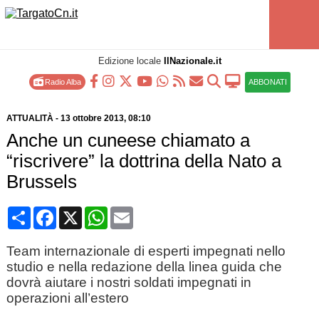
Edizione locale
IlNazionale.it
Radio Alba
ABBONATI
ATTUALITÀ
-
13 ottobre 2013
, 08:10
Anche un cuneese chiamato a
“riscrivere” la dottrina della Nato a
Brussels
Condividi
Facebook
X
WhatsApp
Email
Team internazionale di esperti impegnati nello
studio e nella redazione della linea guida che
dovrà aiutare i nostri soldati impegnati in
operazioni all’estero