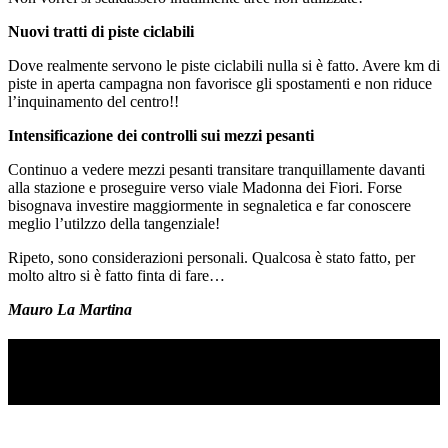
Nuovi tratti di piste ciclabili
Dove realmente servono le piste ciclabili nulla si è fatto. Avere km di
piste in aperta campagna non favorisce gli spostamenti e non riduce
l’inquinamento del centro!!
Intensificazione dei controlli sui mezzi pesanti
Continuo a vedere mezzi pesanti transitare tranquillamente davanti
alla stazione e proseguire verso viale Madonna dei Fiori. Forse
bisognava investire maggiormente in segnaletica e far conoscere
meglio l’utilzzo della tangenziale!
Ripeto, sono considerazioni personali. Qualcosa è stato fatto, per
molto altro si è fatto finta di fare…
Mauro La Martina
TI RICORDI COSA È SUCCESSO L’ANNO
SCORSO AD AGOSTO?
Ascolta il podcast con le notizie da non dimenticare