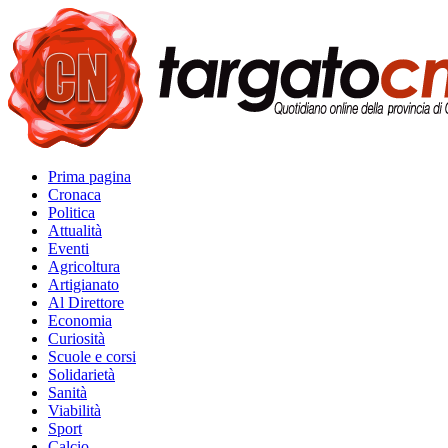
Prima pagina
Cronaca
Politica
Attualità
Eventi
Agricoltura
Artigianato
Al Direttore
Economia
Curiosità
Scuole e corsi
Solidarietà
Sanità
Viabilità
Sport
Calcio