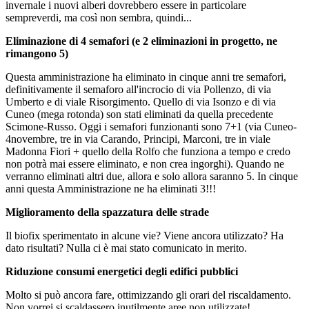
invernale i nuovi alberi dovrebbero essere in particolare
sempreverdi, ma così non sembra, quindi...
Eliminazione di 4 semafori (e 2 eliminazioni in progetto, ne
rimangono 5)
Questa amministrazione ha eliminato in cinque anni tre semafori,
definitivamente il semaforo all'incrocio di via Pollenzo, di via
Umberto e di viale Risorgimento. Quello di via Isonzo e di via
Cuneo (mega rotonda) son stati eliminati da quella precedente
Scimone-Russo. Oggi i semafori funzionanti sono 7+1 (via Cuneo-
4novembre, tre in via Carando, Principi, Marconi, tre in viale
Madonna Fiori + quello della Rolfo che funziona a tempo e credo
non potrà mai essere eliminato, e non crea ingorghi). Quando ne
verranno eliminati altri due, allora e solo allora saranno 5. In cinque
anni questa Amministrazione ne ha eliminati 3!!!
Miglioramento della spazzatura delle strade
Il biofix sperimentato in alcune vie? Viene ancora utilizzato? Ha
dato risultati? Nulla ci è mai stato comunicato in merito.
Riduzione consumi energetici degli edifici pubblici
Molto si può ancora fare, ottimizzando gli orari del riscaldamento.
Non vorrei si scaldassero inutilmente aree non utilizzate!