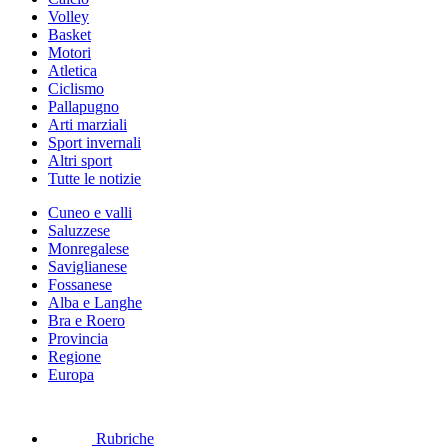
Volley
Basket
Motori
Atletica
Ciclismo
Pallapugno
Arti marziali
Sport invernali
Altri sport
Tutte le notizie
Cuneo e valli
Saluzzese
Monregalese
Saviglianese
Fossanese
Alba e Langhe
Bra e Roero
Provincia
Regione
Europa
Rubriche