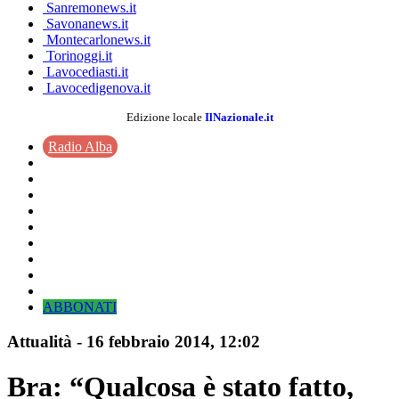
Sanremonews.it
Savonanews.it
Montecarlonews.it
Torinoggi.it
Lavocediasti.it
Lavocedigenova.it
Edizione locale
IlNazionale.it
Radio Alba
ABBONATI
Attualità
-
16 febbraio 2014
, 12:02
Bra: “Qualcosa è stato fatto,