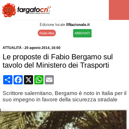
Edizione locale
IlNazionale.it
Radio Alba
ABBONATI
ATTUALITÀ
-
20 agosto 2014
, 16:00
Le proposte di Fabio Bergamo sul
tavolo del Ministero dei Trasporti
Condividi
Facebook
X
WhatsApp
Email
Scrittore salernitano, Bergamo è noto in Italia per il
suo impegno in favore della sicurezza stradale