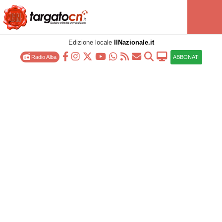
Edizione locale
IlNazionale.it
Radio Alba
ABBONATI