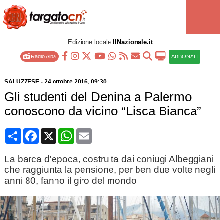
Edizione locale
IlNazionale.it
Radio Alba
ABBONATI
SALUZZESE
-
24 ottobre 2016
, 09:30
Gli studenti del Denina a Palermo
conoscono da vicino “Lisca Bianca”
Condividi
Facebook
X
WhatsApp
Email
La barca d'epoca, costruita dai coniugi Albeggiani
che raggiunta la pensione, per ben due volte negli
anni 80, fanno il giro del mondo