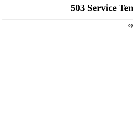
503 Service Te
op