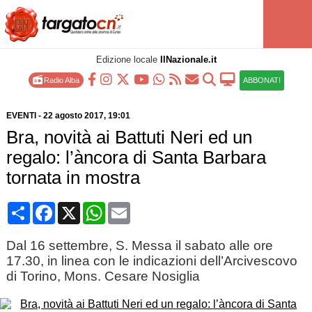
Edizione locale
IlNazionale.it
Radio Alba
ABBONATI
EVENTI
-
22 agosto 2017
, 19:01
Bra, novità ai Battuti Neri ed un
regalo: l’àncora di Santa Barbara
tornata in mostra
Condividi
Facebook
X
WhatsApp
Email
Dal 16 settembre, S. Messa il sabato alle ore
17.30, in linea con le indicazioni dell’Arcivescovo
di Torino, Mons. Cesare Nosiglia