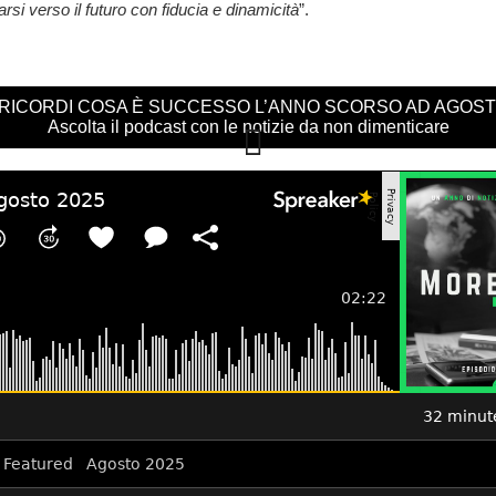
tarsi verso il futuro con fiducia e dinamicità
”.
 RICORDI COSA È SUCCESSO L’ANNO SCORSO AD AGOS
Ascolta il podcast con le notizie da non dimenticare