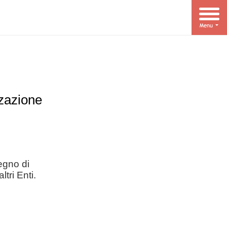
zzazione
legno di
tri Enti.