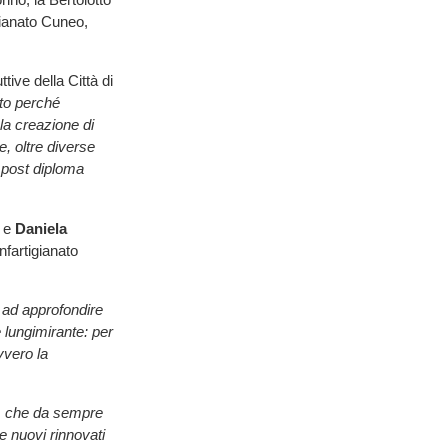
gianato Cuneo,
tive della Città di
to perché
la creazione di
, oltre diverse
i post diploma
e
Daniela
nfartigianato
 ad approfondire
e lungimirante: per
vvero la
no, che da sempre
e nuovi rinnovati