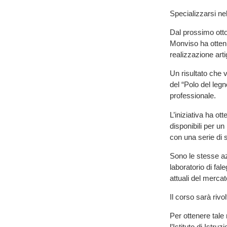
Specializzarsi ne
Dal prossimo otto
Monviso ha ottenu
realizzazione arti
Un risultato che v
del “Polo del leg
professionale.
L’iniziativa ha ot
disponibili per un
con una serie di 
Sono le stesse az
laboratorio di fal
attuali del mercat
Il corso sarà rivo
Per ottenere tale
l’Istituto di Istr