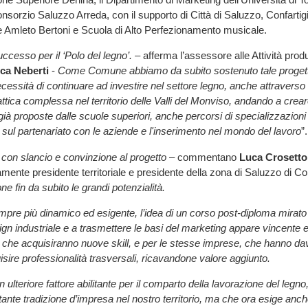
Consorzio Saluzzo Arreda, con il supporto di Città di Saluzzo, Confarti
Amleto Bertoni e Scuola di Alto Perfezionamento musicale.
ccesso per il ‘Polo del legno’.
– afferma l’assessore alle Attività produt
ca
Neberti
-
Come Comune abbiamo da subito sostenuto tale proget
cessità di continuare ad investire nel settore legno, anche attraverso 
ttica complessa nel territorio delle Valli del Monviso, andando a creare
 già proposte dalle scuole superiori, anche percorsi di specializzazion
sul partenariato con le aziende e l'inserimento nel mondo del lavoro
”.
con slancio e convinzione al progetto
– commentano
Luca Crosetto
vamente presidente territoriale e presidente della zona di Saluzzo di Co
e fin da subito le grandi potenzialità.
pre più dinamico ed esigente, l’idea di un corso post-diploma mirato
sign industriale e a trasmettere le basi del marketing appare vincente 
i, che acquisiranno nuove skill, e per le stesse imprese, che hanno da
isire professionalità trasversali, ricavandone valore aggiunto.
n ulteriore fattore abilitante per il comparto della lavorazione del leg
tante tradizione d’impresa nel nostro territorio, ma che ora esige anch