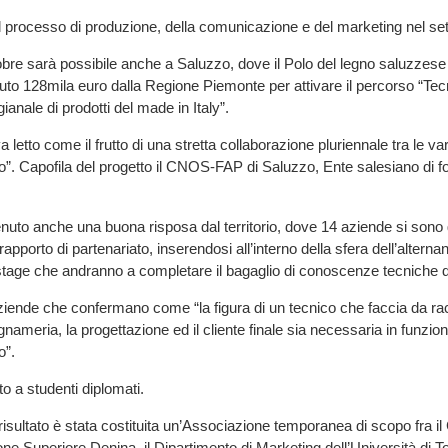
l processo di produzione, della comunicazione e del marketing nel set
bre sarà possibile anche a Saluzzo, dove il Polo del legno saluzzese e
to 128mila euro dalla Regione Piemonte per attivare il percorso “Tec
gianale di prodotti del made in Italy”.
a letto come il frutto di una stretta collaborazione pluriennale tra le va
no”. Capofila del progetto il CNOS-FAP di Saluzzo, Ente salesiano di 
tenuto anche una buona risposa dal territorio, dove 14 aziende si sono 
 rapporto di partenariato, inserendosi all’interno della sfera dell’altern
stage che andranno a completare il bagaglio di conoscenze tecniche de
iende che confermano come “la figura di un tecnico che faccia da racc
egnameria, la progettazione ed il cliente finale sia necessaria in funzion
o”.
lto a studenti diplomati.
 risultato è stata costituita un’Associazione temporanea di scopo fra 
uzione Superiore Denina, il Dipartimento di Marketing dell’Università di To