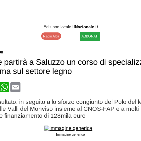
Edizione locale
IlNazionale.it
Radio Alba
ABBONATI
30
 partirà a Saluzzo un corso di speciali
oma sul settore legno
book
X
WhatsApp
Email
sultato, in seguito allo sforzo congiunto del Polo del 
le Valli del Monviso insieme al CNOS-FAP e a molti al
e finanziamento di 128mila euro
Immagine generica