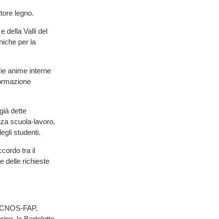
tore legno.
 della Valli del
niche per la
rie anime interne
formazione
già dette
anza scuola-lavoro,
gli studenti.
ordo tra il
e delle richieste
il CNOS-FAP,
rino, la Bertolotto