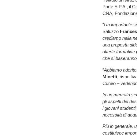
Porte S.P.A., il 
CNA, Fondazione 
“
Un importante su
Saluzzo
Frances
crediamo nella ne
una proposta dida
offerte formative
che si baseranno 
“
Abbiamo aderito 
Minetti
, rispetti
Cuneo –
vedendon
In un mercato sem
gli aspetti del de
i giovani student
necessità di acqu
Più in generale, u
costituisce impor