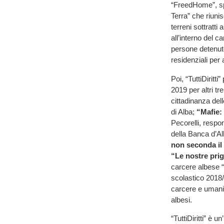
“FreedHome”, spe
Terra” che riuni
terreni sottratt
all’interno del c
persone detenute
residenziali per 
Poi, “TuttiDirit
2019 per altri t
cittadinanza dell
di Alba;
“Mafie:
Pecorelli, respo
della Banca d’A
non seconda il
“Le nostre prig
carcere albese “
scolastico 2018/2
carcere e umaniz
albesi.
“TuttiDiritti” è 