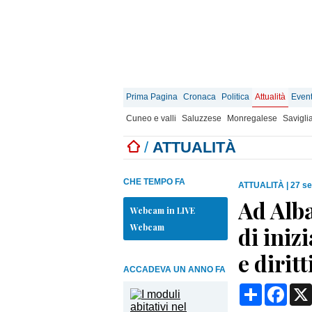
Prima Pagina
Cronaca
Politica
Attualità
Event
Cuneo e valli
Saluzzese
Monregalese
Savigli
/
ATTUALITÀ
CHE TEMPO FA
ATTUALITÀ
|
27 se
Ad Alba
Webcam in LIVE
Webcam
di iniz
e dirit
ACCADEVA UN ANNO FA
Condividi
Face