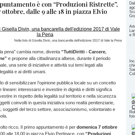
ppuntamento è con “Produzioni Ristrette”,
Dal
ago
ottobre, dalle 9 alle 18 in piazza Elvio
Sca
Gr
Art
Lan
e R
Nella foto di Gisella Divin, una bancarella dell'edizione 2017 di Vale la Pena
e la pena” cambia nome, diventa
“TuttiDiritti - Carcere,
one”
e propone alla cittadinanza albese, durante il periodo
Inc
e, una serie di iniziative e attività sui temi legati alla
chi
San
egalità e ai diritti umani.
Col
llo di sensibilizzare l’opinione pubblica locale su un concetto
ineare: interessarsi e investire in dignità e diritti significa
estire in rispetto della legalità sul territorio e nella sicurezza
oggetti coinvolti in questa iniziativa sono realtà penitenziarie,
i, soggetti del terzo settore, associazionismo, volontariato e
Rob
ola.
fot
molto ricco. Il primo appuntamento è per
domenica 7 ottobre
.00 alle 18.00 in piazza Elvio Pertinace, con
“Produzioni