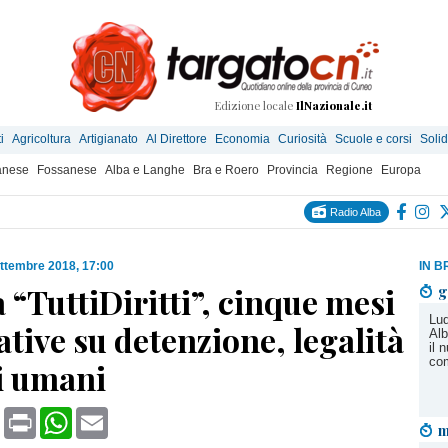
Edizione locale
IlNazionale.it
i
Agricoltura
Artigianato
Al Direttore
Economia
Curiosità
Scuole e corsi
Solid
anese
Fossanese
Alba e Langhe
Bra e Roero
Provincia
Regione
Europa
Radio Alba
ttembre 2018, 17:00
IN B
 “TuttiDiritti”, cinque mesi
g
Lud
iative su detenzione, legalità
Alb
il 
co
ti umani
book
X
Print
WhatsApp
Email
m