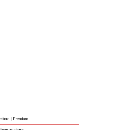
ettore
|
Premium
eferenze privacy