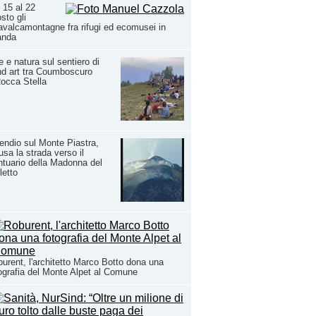
 15 al 22
sto gli
valcamontagne fra rifugi ed ecomusei in
anda
e e natura sul sentiero di
d art tra Coumboscuro
occa Stella
endio sul Monte Piastra,
usa la strada verso il
tuario della Madonna del
letto
urent, l'architetto Marco Botto dona una
ografia del Monte Alpet al Comune