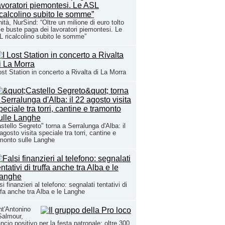
ità, NurSind: “Oltre un milione di euro tolto
le buste paga dei lavoratori piemontesi. Le
 ricalcolino subito le somme”
ost Station in concerto a Rivalta di La Morra
stello Segreto" torna a Serralunga d'Alba: il
agosto visita speciale tra torri, cantine e
monto sulle Langhe
si finanzieri al telefono: segnalati tentativi di
ffa anche tra Alba e le Langhe
t'Antonino
Salmour,
ancio positivo per la festa patronale: oltre 300