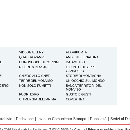
VIDEOGALLERY
FUORIPORTA
QUATTROZAMPE
AMBIENTE E NATURA
TO
L'OROSCOPO DI CORINNE
DATAMETEO
RIDERE & PENSARE
IL PUNTO DI BEPPE
GANDOLFO
E
CHIEDO ALLO CHEF
STORIE DI MONTAGNA
TERRE DEL MONVISO
UN OCCHIO SUL MONDO
GGERO
NON SOLO FUMETTI
BANCA TERRITORI DEL
MONVISO
FUORI EXPO
GUSTO E GUSTI
CHIRURGIA DELL'ANIMA
COPERTINA
Archivio
|
Redazione
|
Invia un Comunicato Stampa
|
Pubblicità
|
Scrivi al Dir
 - 2026 IlNazionale.it - Partita Iva: IT 03401570043 -
Credits
|
Privacy e cookie policy
|
Pr