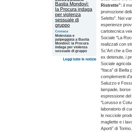
Ristrette”
: il m
promozione della 
Seletto”. Nei va
esperienze proveni
cartotecnica vei
Cronaca
Molestata e
Sociale “La Rocc
palpeggiata a Bastia
Mondovì: la Procura
realizzati con st
indaga per violenza
Sc’Art che a Gen
sessuale di gruppo
ex detenute, i pr
Leggi tutte le notizie
Sociale agricola
“Itaca” di Biella
complementi d’ar
Saluzzo e Fossan
lampade, borse di
espressione del 
“Lorusso e Cotug
laboratorio di cuc
le nocciole prod
magliette e i lav
Aporti" di Torino