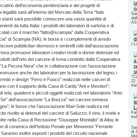
ercatino dell’economia penitenziaria e dei progetti di
legalità sarà all’interno del Mercato della Terra “Italo
San
dal
ri stand sarà possibile conoscere una vasta quantità di
ASL
enti da tutta Italia: i prodotti dei laboratori di sartoria e di
colati con il marchio “fatto@scampia” dalla Cooperativa
ia” di Scampia (NA); le borse e i complementi di arredo
I L
riscioni pubblicitari dismessi e ombrelli rotti dall’associazione
ova promuove laboratori creativi rivolti a donne detenute ed
odotti dell’orto del carcere di Ivrea condotto dalla Cooperativa
 “La Pecora Nera” che in collaborazione con l’associazione
 promuove anche dei laboratori per la lavorazione del legno; i
"Ca
redo e design “Ferro e Fuoco” realizzati nelle carceri di
22 
tra
o con il supporto della Casa di Carità “Arti e Mestieri”;
 tela, quaderni e piccoli oggetti realizzati nel laboratorio “Arte:
Sé” dell’associazione “La Brezza” nel carcere torinese
no”; le borse che l’associazione Mai+Sole realizza nel
Fal
ito rivolto ai detenuti del carcere di Saluzzo; il vino, il miele e
tru
otte nella Casa di Reclusione “Giuseppe Montalto” di Alba; le
ori di ceramica dell’Istituto Penale per Minorenni "Ferrante
San
di 
. Saranno inoltre esposti i prodotti del circuito nazionale
bil