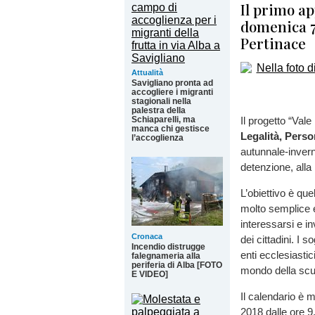
Il primo a
domenica 7 
Pertinace
Attualità
Savigliano pronta ad
accogliere i migranti
stagionali nella
palestra della
Schiaparelli, ma
Il progetto “Val
manca chi gestisce
Legalità, Pers
l’accoglienza
autunnale-invernal
detenzione, alla l
L’obiettivo è que
molto semplice e l
interessarsi e inv
Cronaca
dei cittadini. I s
Incendio distrugge
enti ecclesiastic
falegnameria alla
periferia di Alba [FOTO
mondo della scu
E VIDEO]
Il calendario è 
2018 dalle ore 9