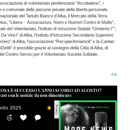
associazione di volontariato penitenziario “Arcobaleno”, i
e e comunale delle persone private della libertà personale,
rnazionale del Tartufo Bianco d'Alba, il Mercato della Terra
Onlus, "Libera - Associazioni, Nomi e Numeri Contro le Mafie",
 del Volontariato, l’Istituto di Istruzione Statale “Umberto I°”,
Da Vinci” di Alba, l’Istituto d'Istruzione Secondaria Superiore
Ferrero” di Alba, l’associazione “RecuperAmiamoli” e la Caritas
Diritti” è possibile grazie al sostegno della Città di Alba, di
el Centro Servizi per il Volontariato Società Solidale.
c.s.
 COSA È SUCCESSO L’ANNO SCORSO AD AGOSTO?
cast con le notizie da non dimenticare