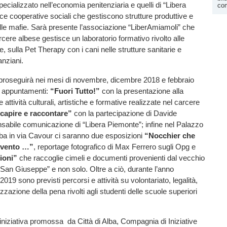
cializzato nell’economia penitenziaria e quelli di “Libera
co
sce cooperative sociali che gestiscono strutture produttive e
i alle mafie. Sarà presente l’associazione “LiberAmiamoli” che
arcere albese gestisce un laboratorio formativo rivolto alle
, sulla Pet Therapy con i cani nelle strutture sanitarie e
anziani.
ti” proseguirà nei mesi di novembre, dicembre 2018 e febbraio
re appuntamenti:
“Fuori Tutto!”
con la presentazione alla
e attività culturali, artistiche e formative realizzate nel carcere
 capire e raccontare”
con la partecipazione di Davide
nsabile comunicazione di “Libera Piemonte”; infine nel Palazzo
lba in via Cavour ci saranno due esposizioni
“Nocchier che
 vento …”
, reportage fotografico di Max Ferrero sugli Opg e
ioni”
che raccoglie cimeli e documenti provenienti dal vecchio
San Giuseppe” e non solo. Oltre a ciò, durante l’anno
019 sono previsti percorsi e attività su volontariato, legalità,
zazione della pena rivolti agli studenti delle scuole superiori
un’iniziativa promossa da Città di Alba, Compagnia di Iniziative