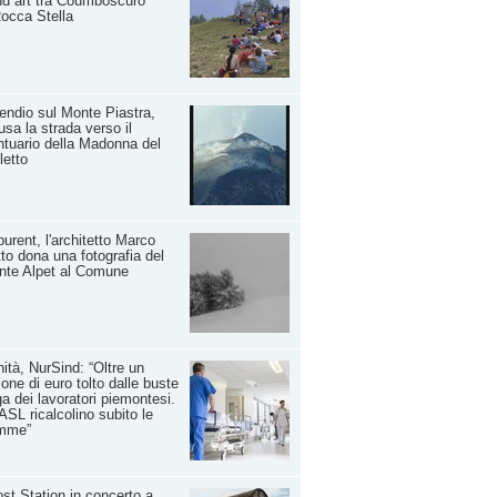
d art tra Coumboscuro
occa Stella
endio sul Monte Piastra,
usa la strada verso il
tuario della Madonna del
letto
urent, l'architetto Marco
to dona una fotografia del
nte Alpet al Comune
ità, NurSind: “Oltre un
ione di euro tolto dalle buste
a dei lavoratori piemontesi.
ASL ricalcolino subito le
mme”
ost Station in concerto a