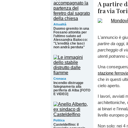
A partire d
fra via Tor
Attualità
Duomo gremito in una
Fossano attonita per
l’ultimo saluto ad
L'annuncio è gi
Alessandra Balocco:
partire da oggi, 
"L’eredità che lasci
non andrà perduta"
parcheggio di via
utenti potranno 
Una conseguenza
stazione ferrov
Cronaca
che in questi ult
Incendio distrugge
cielo aperto.
falegnameria alla
periferia di Alba [FOTO
E VIDEO]
I lavori, avviat
architettoniche,
ai binari e l'inn
livello europeo pe
Politica
Casteldelfino: il
Non solo: nei 4 mi