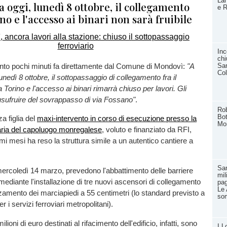
Lan
a oggi, lunedì 8 ottobre, il collegamento
e R
ino e l'accesso ai binari non sarà fruibile
Inc
chi
unto pochi minuti fa direttamente dal Comune di Mondovì:
"A
San
Col
lunedì 8 ottobre, il sottopassaggio di collegamento fra il
 Torino e l'accesso ai binari rimarrà chiuso per lavori. Gli
usufruire del sovrappasso di via Fossano"
.
Rob
Bot
 figlia del
maxi-intervento in corso di esecuzione presso la
Mo
iaria del capoluogo monregalese
, voluto e finanziato da RFI,
imi mesi ha reso la struttura simile a un autentico cantiere a
San
i mercoledì 14 marzo, prevedono l'abbattimento delle barriere
mil
 mediante l'installazione di tre nuovi ascensori di collegamento
pag
Le 
alzamento dei marciapiedi a 55 centimetri (lo standard previsto a
so
r i servizi ferroviari metropolitani).
lioni di euro destinati al rifacimento dell'edificio, infatti, sono
I L