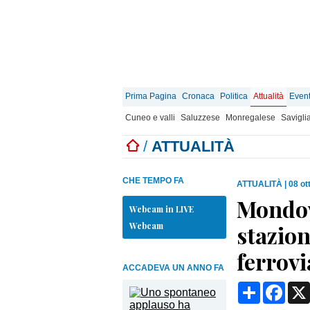
Prima Pagina
Cronaca
Politica
Attualità
Event
Cuneo e valli
Saluzzese
Monregalese
Savigli
/
ATTUALITÀ
CHE TEMPO FA
ATTUALITÀ
|
08 ot
Mondovì
Webcam in LIVE
Webcam
stazion
ferrovi
ACCADEVA UN ANNO FA
Condividi
Face