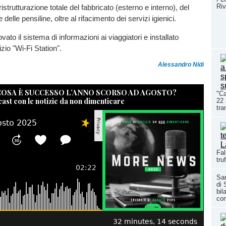
Riv
ristrutturazione totale del fabbricato (esterno e interno), del
delle pensiline, oltre al rifacimento dei servizi igienici.
ovato il sistema di informazioni ai viaggiatori e installato
izio "Wi-Fi Station".
Alessandro Nidi
 COSA È SUCCESSO L’ANNO SCORSO AD AGOSTO?
"Ca
cast con le notizie da non dimenticare
22 
tra
Fal
tru
San
di 
bil
co