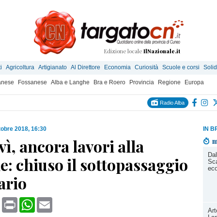
Edizione locale
IlNazionale.it
i
Agricoltura
Artigianato
Al Direttore
Economia
Curiosità
Scuole e corsi
Solid
anese
Fossanese
Alba e Langhe
Bra e Roero
Provincia
Regione
Europa
Radio Alba
tobre 2018, 16:30
IN B
, ancora lavori alla
m
Dal
e: chiuso il sottopassaggio
Sca
ec
ario
book
X
Print
WhatsApp
Email
Art