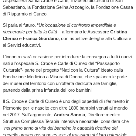
Ospedaliera Santa Croce e Carle, il Museo diocesano di San
Sebastiano, la Fondazione Selina Azzoaglio, la Fondazione Cassa
di Risparmio di Cuneo.
Si parla al futuro. “
Un’occasione di confronto imperdibile e
rigenerante per tutta la Città
– affermano le Assessore
Cristina
Clerico
e
Franca Giordano
, con rispettive deleghe alla Cultura e
ai Servizi educativi.
L’incontro sarà occasione per introdurre la consegna a tutti i nuovi
nati all’ospedale S. Croce e Carle di Cuneo del “Passaporto
Culturale”- parte del progetto “Nati con la Cultura” ideato dalla
Fondazione Medicina a Misura di Donna, che spalanca le porte
dei musei del territorio con un’offerta dedicata alle famiglie,
partendo dalla prima infanzia dei loro bambini.
Il S. Croce e Carle di Cuneo è uno degli ospedali di riferimento in
Piemonte per le nascite con oltre 1800 bambini venuti al mondo
nel 2017. Sull’argomento,
Andrea Sannia
, Direttore medico
Struttura Complessa Terapia intensiva neonatale, considera che
“
nel primo anno di vita del bambino le capacità ricettive del
cervello umano possono essere al massimo del loro potenziale,