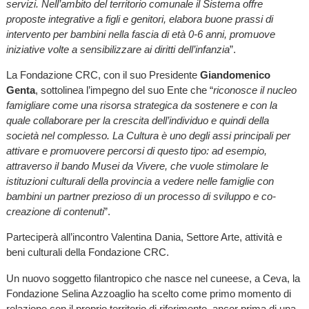
servizi. Nell’ambito del territorio comunale il Sistema offre
proposte integrative a figli e genitori, elabora buone prassi di
intervento per bambini nella fascia di età 0-6 anni, promuove
iniziative volte a sensibilizzare ai diritti dell’infanzia
”.
La Fondazione CRC, con il suo Presidente
Giandomenico
Genta
, sottolinea l’impegno del suo Ente che “
riconosce il nucleo
famigliare come una risorsa strategica da sostenere e con la
quale collaborare per la crescita dell’individuo e quindi della
società nel complesso. La Cultura è uno degli assi principali per
attivare e promuovere percorsi di questo tipo: ad esempio,
attraverso il bando Musei da Vivere, che vuole stimolare le
istituzioni culturali della provincia a vedere nelle famiglie con
bambini un partner prezioso di un processo di sviluppo e co-
creazione di contenuti
”.
Parteciperà all’incontro Valentina Dania, Settore Arte, attività e
beni culturali della Fondazione CRC.
Un nuovo soggetto filantropico che nasce nel cuneese, a Ceva, la
Fondazione Selina Azzoaglio ha scelto come primo momento di
relazione con il proprio territorio di riferimento, ancor prima di una