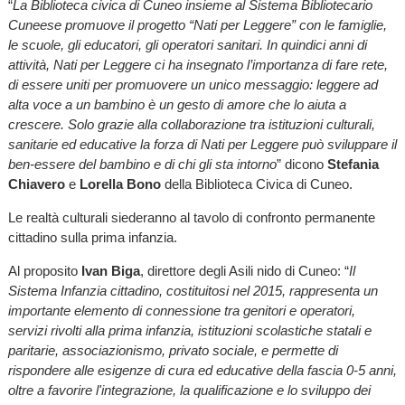
“
La Biblioteca civica di Cuneo insieme al Sistema Bibliotecario
Cuneese promuove il progetto “Nati per Leggere” con le famiglie,
le scuole, gli educatori, gli operatori sanitari. In quindici anni di
attività, Nati per Leggere ci ha insegnato l’importanza di fare rete,
di essere uniti per promuovere un unico messaggio: leggere ad
alta voce a un bambino è un gesto di amore che lo aiuta a
crescere. Solo grazie alla collaborazione tra istituzioni culturali,
sanitarie ed educative la forza di Nati per Leggere può sviluppare il
ben-essere del bambino e di chi gli sta intorno
” dicono
Stefania
Chiavero
e
Lorella Bono
della Biblioteca Civica di Cuneo.
Le realtà culturali siederanno al tavolo di confronto permanente
cittadino sulla prima infanzia.
Al proposito
Ivan Biga
, direttore degli Asili nido di Cuneo: “
Il
Sistema Infanzia cittadino, costituitosi nel 2015, rappresenta un
importante elemento di connessione tra genitori e operatori,
servizi rivolti alla prima infanzia, istituzioni scolastiche statali e
paritarie, associazionismo, privato sociale, e permette di
rispondere alle esigenze di cura ed educative della fascia 0-5 anni,
oltre a favorire l'integrazione, la qualificazione e lo sviluppo dei