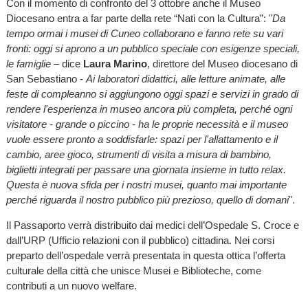
Con il momento di confronto del 3 ottobre anche il Museo
Diocesano entra a far parte della rete “Nati con la Cultura”: "
Da
tempo ormai i musei di Cuneo collaborano e fanno rete su vari
fronti: oggi si aprono a un pubblico speciale con esigenze speciali,
le famiglie
– dice
Laura Marino
, direttore del Museo diocesano di
San Sebastiano -
Ai laboratori didattici, alle letture animate, alle
feste di compleanno si aggiungono oggi spazi e servizi in grado di
rendere l'esperienza in museo ancora più completa, perché ogni
visitatore - grande o piccino - ha le proprie necessità e il museo
vuole essere pronto a soddisfarle: spazi per l'allattamento e il
cambio, aree gioco, strumenti di visita a misura di bambino,
biglietti integrati per passare una giornata insieme in tutto relax.
Questa è nuova sfida per i nostri musei, quanto mai importante
perché riguarda il nostro pubblico più prezioso, quello di domani
".
Il Passaporto verrà distribuito dai medici dell’Ospedale S. Croce e
dall’URP (Ufficio relazioni con il pubblico) cittadina. Nei corsi
preparto dell’ospedale verrà presentata in questa ottica l’offerta
culturale della città che unisce Musei e Biblioteche, come
contributi a un nuovo welfare.