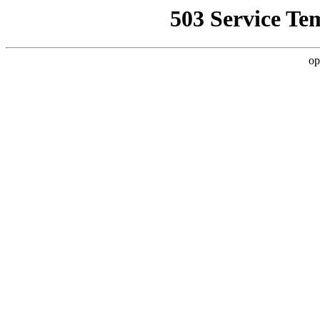
503 Service Te
op