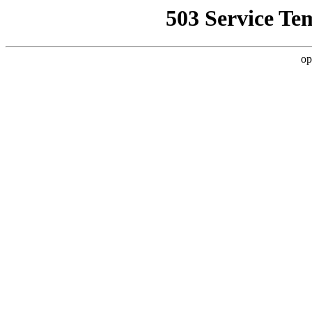
503 Service Te
op