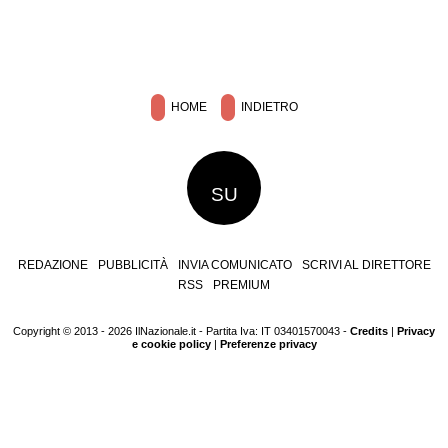
HOME
INDIETRO
SU
REDAZIONE
PUBBLICITÀ
INVIA COMUNICATO
SCRIVI AL DIRETTORE
RSS
PREMIUM
Copyright © 2013 - 2026 IlNazionale.it - Partita Iva: IT 03401570043 -
Credits
|
Privacy
e cookie policy
|
Preferenze privacy