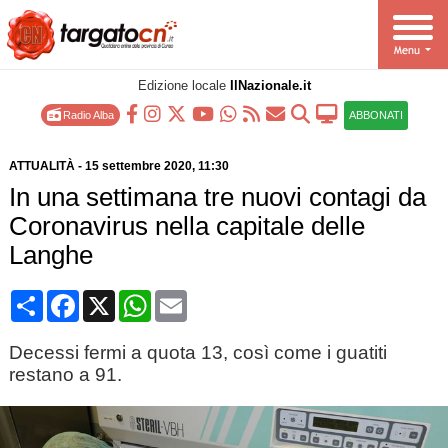
Edizione locale
IlNazionale.it
Radio Alba
ABBONATI
ATTUALITÀ
-
15 settembre 2020
, 11:30
In una settimana tre nuovi contagi da
Coronavirus nella capitale delle
Langhe
Condividi
Facebook
X
WhatsApp
Email
Decessi fermi a quota 13, così come i guatiti
restano a 91.