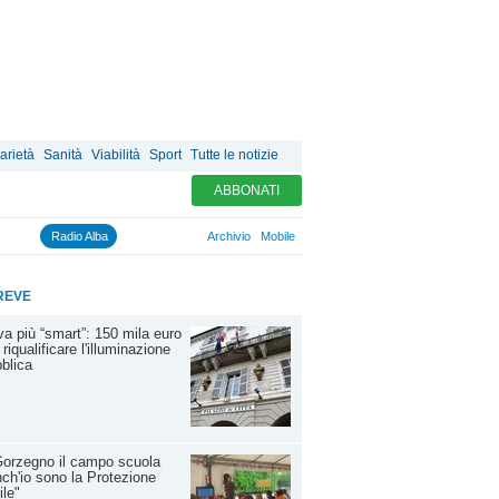
arietà
Sanità
Viabilità
Sport
Tutte le notizie
ABBONATI
Radio Alba
Archivio
Mobile
REVE
a più “smart”: 150 mila euro
 riqualificare l'illuminazione
blica
orzegno il campo scuola
ch'io sono la Protezione
ile"