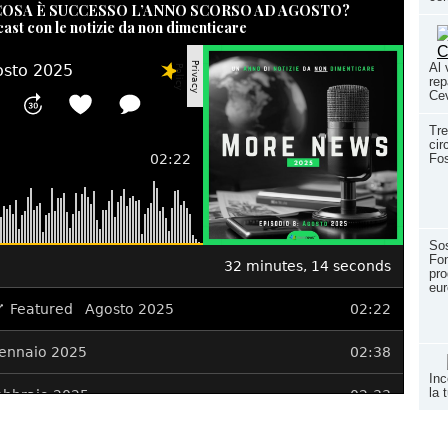
 COSA È SUCCESSO L’ANNO SCORSO AD AGOSTO?
cast con le notizie da non dimenticare
Al 
rep
Cev
Tre
cir
Fos
Sos
Fon
pro
eur
Inc
la 