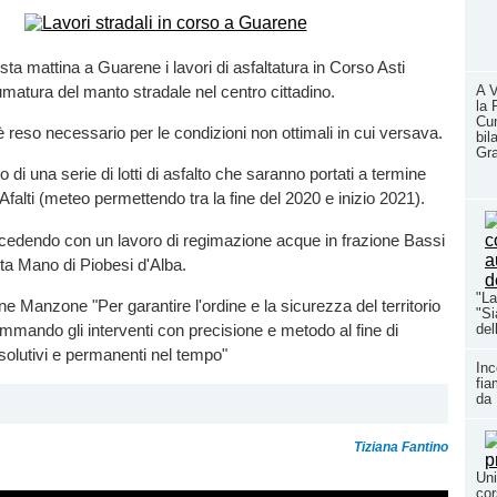
sta mattina a Guarene i lavori di asfaltatura in Corso Asti
tumatura del manto stradale nel centro cittadino.
A V
la 
Cun
 è reso necessario per le condizioni non ottimali in cui versava.
bil
Gr
mo di una serie di lotti di asfalto che saranno portati a termine
 Afalti (meteo permettendo tra la fine del 2020 e inizio 2021).
rocedendo con un lavoro di regimazione acque in frazione Bassi
itta Mano di Piobesi d'Alba.
"La
ne Manzone "Per garantire l'ordine e la sicurezza del territorio
"Si
mmando gli interventi con precisione e metodo al fine di
del
risolutivi e permanenti nel tempo"
Inc
fia
da 
Tiziana Fantino
Uni
cor