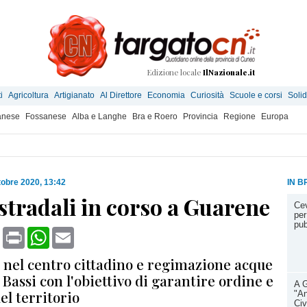
Edizione locale
IlNazionale.it
i
Agricoltura
Artigianato
Al Direttore
Economia
Curiosità
Scuole e corsi
Solid
anese
Fossanese
Alba e Langhe
Bra e Roero
Provincia
Regione
Europa
tobre 2020, 13:42
IN B
stradali in corso a Guarene
Cev
per
pub
book
X
Print
WhatsApp
Email
a nel centro cittadino e regimazione acque
 Bassi con l'obiettivo di garantire ordine e
A G
el territorio
"An
Civ