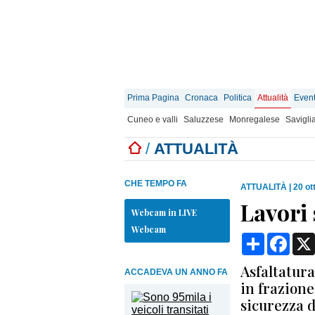
Prima Pagina
Cronaca
Politica
Attualità
Event
Cuneo e valli
Saluzzese
Monregalese
Savigli
/
ATTUALITÀ
CHE TEMPO FA
ATTUALITÀ
|
20 ot
Lavori 
Webcam in LIVE
Webcam
Condividi
Face
Asfaltatur
ACCADEVA UN ANNO FA
in frazione
sicurezza d