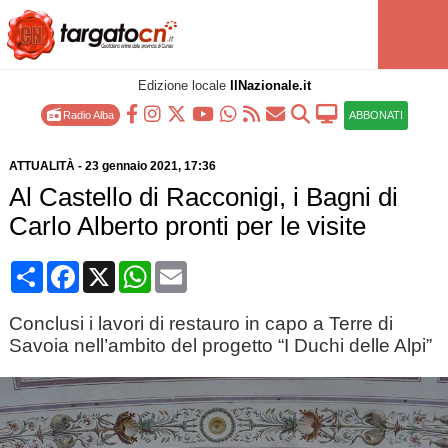
Edizione locale
IlNazionale.it
Radio Alba
ABBONATI
ATTUALITÀ
-
23 gennaio 2021
, 17:36
Al Castello di Racconigi, i Bagni di
Carlo Alberto pronti per le visite
Condividi
Facebook
X
WhatsApp
Email
Conclusi i lavori di restauro in capo a Terre di
Savoia nell’ambito del progetto “I Duchi delle Alpi”