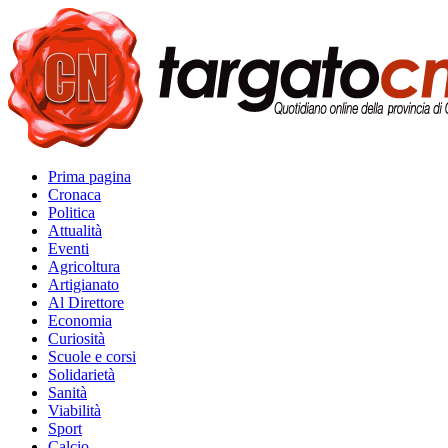
Prima pagina
Cronaca
Politica
Attualità
Eventi
Agricoltura
Artigianato
Al Direttore
Economia
Curiosità
Scuole e corsi
Solidarietà
Sanità
Viabilità
Sport
Calcio