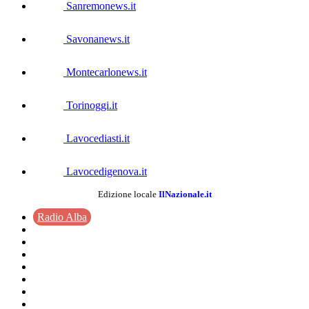
Sanremonews.it
Savonanews.it
Montecarlonews.it
Torinoggi.it
Lavocediasti.it
Lavocedigenova.it
Edizione locale
IlNazionale.it
Radio Alba