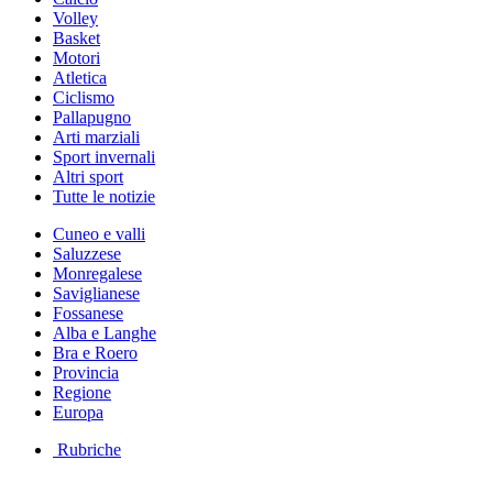
Volley
Basket
Motori
Atletica
Ciclismo
Pallapugno
Arti marziali
Sport invernali
Altri sport
Tutte le notizie
Cuneo e valli
Saluzzese
Monregalese
Saviglianese
Fossanese
Alba e Langhe
Bra e Roero
Provincia
Regione
Europa
Rubriche