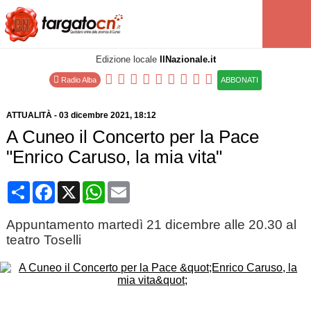
Edizione locale
IlNazionale.it
Radio Alba
ABBONATI
ATTUALITÀ
-
03 dicembre 2021
, 18:12
A Cuneo il Concerto per la Pace
"Enrico Caruso, la mia vita"
Condividi
Facebook
X
WhatsApp
Email
Appuntamento martedì 21 dicembre alle 20.30 al
teatro Toselli