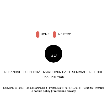
HOME
INDIETRO
SU
REDAZIONE
PUBBLICITÀ
INVIA COMUNICATO
SCRIVI AL DIRETTORE
RSS
PREMIUM
Copyright © 2013 - 2026 IlNazionale.it - Partita Iva: IT 03401570043 -
Credits
|
Privacy
e cookie policy
|
Preferenze privacy