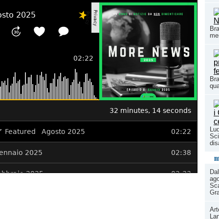
Bra
mem
Bra
qua
Lud
Sci
dis
m
Dal
ago
Sca
Gr
Art
Lan