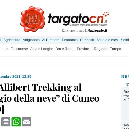
Edizione locale
IlNazionale.it
i
Agricoltura
Artigianato
Al Direttore
Economia
Curiosità
Scuole e corsi
Solid
anese
Fossanese
Alba e Langhe
Bra e Roero
Provincia
Regione
Europa
cembre 2021, 12:39
IN B
llibert Trekking al
g
Bra
gio della neve” di Cuneo
tro
di 
]
book
X
Print
WhatsApp
Email
Add