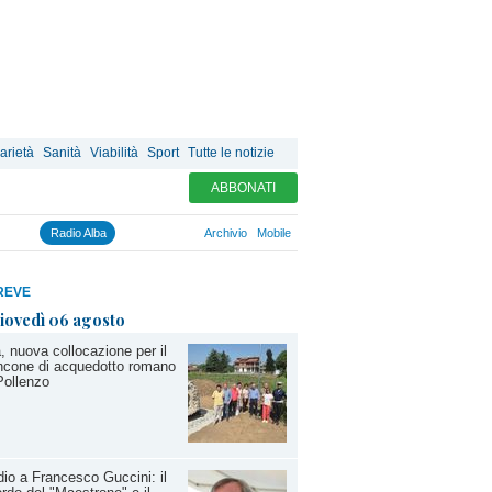
arietà
Sanità
Viabilità
Sport
Tutte le notizie
ABBONATI
Radio Alba
Archivio
Mobile
REVE
iovedì 06 agosto
, nuova collocazione per il
ncone di acquedotto romano
Pollenzo
io a Francesco Guccini: il