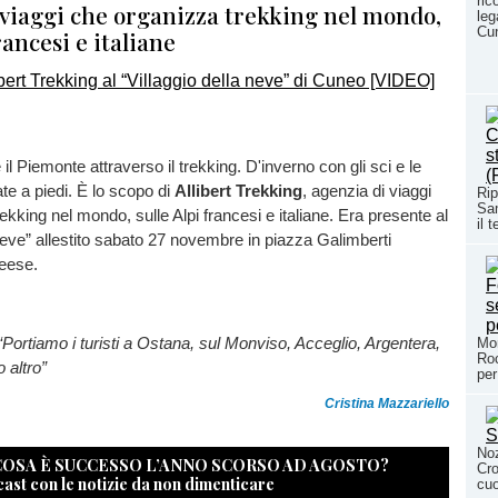
ric
 viaggi che organizza trekking nel mondo,
leg
Cun
rancesi e italiane
 e il Piemonte attraverso il trekking. D'inverno con gli sci e le
ate a piedi. È lo scopo di
Allibert Trekking
, agenzia di viaggi
Rip
Sam
ekking nel mondo, sulle Alpi francesi e italiane. Era presente al
il 
 neve” allestito sabato 27 novembre in piazza Galimberti
neese.
“Portiamo i turisti a Ostana, sul Monviso, Acceglio, Argentera,
Mor
Roc
 altro”
per
Cristina Mazzariello
Noz
 COSA È SUCCESSO L’ANNO SCORSO AD AGOSTO?
Cro
cast con le notizie da non dimenticare
cuo