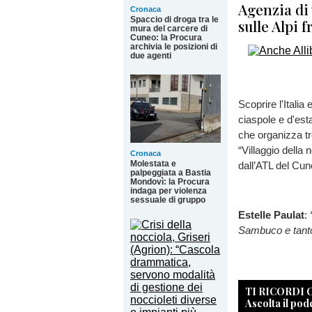
Agenzia di
Cronaca
Spaccio di droga tra le
sulle Alpi f
mura del carcere di
Cuneo: la Procura
archivia le posizioni di
due agenti
Scoprire l'Italia
ciaspole e d'est
che organizza tr
“Villaggio della
Cronaca
Molestata e
dall’ATL del Cu
palpeggiata a Bastia
Mondovì: la Procura
indaga per violenza
sessuale di gruppo
Estelle Paulat
:
Sambuco e tanto
TI RICORDI
Ascolta il pod