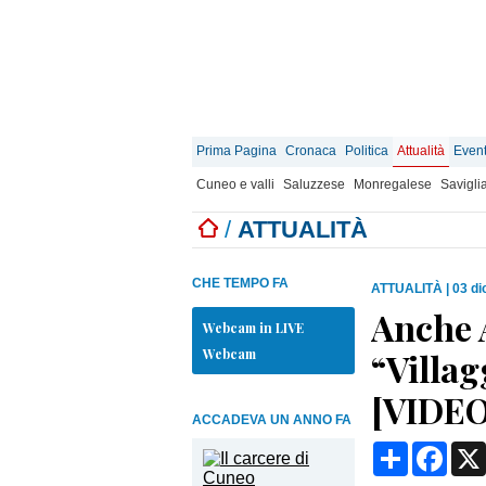
Prima Pagina
Cronaca
Politica
Attualità
Event
Cuneo e valli
Saluzzese
Monregalese
Savigli
/
ATTUALITÀ
CHE TEMPO FA
ATTUALITÀ
|
03 di
Anche A
Webcam in LIVE
Webcam
“Villag
[VIDEO
ACCADEVA UN ANNO FA
Condividi
Face