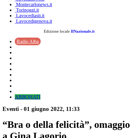
Montecarlonews.it
Torinoggi.it
Lavocediasti.it
Lavocedigenova.it
Edizione locale
IlNazionale.it
Radio Alba
ABBONATI
Eventi
-
01 giugno 2022
, 11:33
“Bra o della felicità”, omaggio
a Gina Lagorio