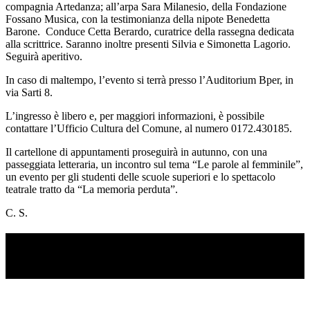
compagnia Artedanza; all’arpa Sara Milanesio, della Fondazione
Fossano Musica, con la testimonianza della nipote Benedetta
Barone. Conduce Cetta Berardo, curatrice della rassegna dedicata
alla scrittrice. Saranno inoltre presenti Silvia e Simonetta Lagorio.
Seguirà aperitivo.
In caso di maltempo, l’evento si terrà presso l’Auditorium Bper, in
via Sarti 8.
L’ingresso è libero e, per maggiori informazioni, è possibile
contattare l’Ufficio Cultura del Comune, al numero 0172.430185.
Il cartellone di appuntamenti proseguirà in autunno, con una
passeggiata letteraria, un incontro sul tema “Le parole al femminile”,
un evento per gli studenti delle scuole superiori e lo spettacolo
teatrale tratto da “La memoria perduta”.
C. S.
TI RICORDI COSA È SUCCESSO L’ANNO
SCORSO AD AGOSTO?
Ascolta il podcast con le notizie da non dimenticare