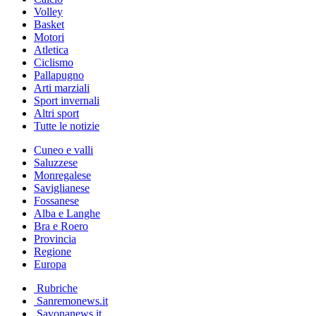
Volley
Basket
Motori
Atletica
Ciclismo
Pallapugno
Arti marziali
Sport invernali
Altri sport
Tutte le notizie
Cuneo e valli
Saluzzese
Monregalese
Saviglianese
Fossanese
Alba e Langhe
Bra e Roero
Provincia
Regione
Europa
Rubriche
Sanremonews.it
Savonanews.it