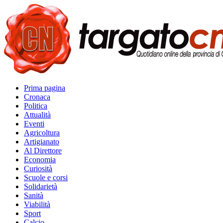
Prima pagina
Cronaca
Politica
Attualità
Eventi
Agricoltura
Artigianato
Al Direttore
Economia
Curiosità
Scuole e corsi
Solidarietà
Sanità
Viabilità
Sport
Calcio