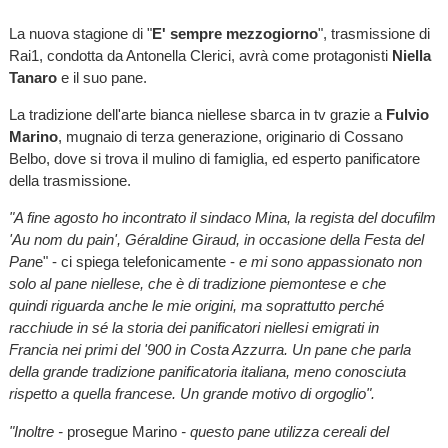
La nuova stagione di "
E' sempre mezzogiorno
", trasmissione di
Rai1, condotta da Antonella Clerici, avrà come protagonisti
Niella
Tanaro
e il suo pane.
La tradizione dell'arte bianca niellese sbarca in tv grazie a
Fulvio
Marino
, mugnaio di terza generazione, originario di Cossano
Belbo, dove si trova il mulino di famiglia, ed esperto panificatore
della trasmissione.
"A fine agosto ho incontrato il sindaco Mina, la regista del docufilm
'Au nom du pain', Géraldine Giraud, in occasione della Festa del
Pan
e" - ci spiega telefonicamente -
e mi sono appassionato non
solo al pane niellese, che è di tradizione piemontese e che
quindi riguarda anche le mie origini, ma soprattutto perché
racchiude in sé la storia dei panificatori niellesi emigrati in
Francia
nei primi del '900 in Costa Azzurra. Un pane che parla
della grande tradizione panificatoria italiana, meno conosciuta
rispetto a quella francese.
Un grande motivo di orgoglio".
"Inoltre -
prosegue Marino
- questo pane utilizza cereali del