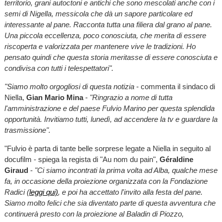
territorio, grani autoctoni e antichi che sono mescolati anche con i
semi di Nigella, messicola che dà un sapore particolare ed
interessante al pane. Racconta tutta una filiera
dal grano al pane.
Una piccola eccellenza, poco conosciuta, che merita di essere
riscoperta e valorizzata per mantenere vive le tradizioni. Ho
pensato quindi che questa storia meritasse di essere conosciuta e
condivisa con tutti i telespettatori".
"Siamo molto orgogliosi di questa notizia
- commenta il sindaco di
Niella,
Gian Mario Mina
-
"Ringrazio a nome di tutta
l'amministrazione e del paese Fulvio Marino per questa splendida
opportunità. Invitiamo tutti, lunedì, ad accendere la tv e guardare la
trasmissione".
"Fulvio è parta di tante belle sorprese legate a Niella in seguito al
docufilm - spiega la regista di "Au nom du pain",
Géraldine
Giraud
-
"Ci siamo incontrati la prima volta ad Alba, qualche mese
fa, in occasione della proiezione organizzata con la Fondazione
Radici (
leggi qui)
, e poi ha accettato l'invito alla festa del pane.
Siamo molto felici che sia diventato parte di questa avventura che
continuerà presto con la proiezione al Baladin di Piozzo,