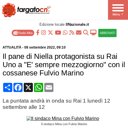
Edizione locale
IlNazionale.it
Radio Alba
ABBONATI
ATTUALITÀ
-
08 settembre 2022
, 09:10
Il pane di Niella protagonista su Rai
Uno a "E' sempre mezzogiorno" con il
cossanese Fulvio Marino
Condividi
Facebook
X
WhatsApp
Email
La puntata andrà in onda su Rai 1 lunedì 12
settembre alle 12
Il sindaco Mina con Fulvio Marino