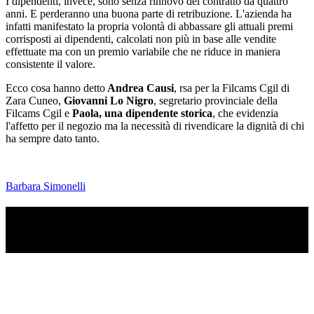
I dipendenti, invece, sono senza rinnovo del contratto da quattro
anni. E perderanno una buona parte di retribuzione. L'azienda ha
infatti manifestato la propria volontà di abbassare gli attuali premi
corrisposti ai dipendenti, calcolati non più in base alle vendite
effettuate ma con un premio variabile che ne riduce in maniera
consistente il valore.
Ecco cosa hanno detto
Andrea Causi
, rsa per la Filcams Cgil di
Zara Cuneo,
Giovanni Lo Nigro
, segretario provinciale della
Filcams Cgil e
Paola, una dipendente storica
, che evidenzia
l'affetto per il negozio ma la necessità di rivendicare la dignità di chi
ha sempre dato tanto.
Barbara Simonelli
TI RICORDI COSA È SUCCESSO L’ANNO
SCORSO AD AGOSTO?
Ascolta il podcast con le notizie da non dimenticare