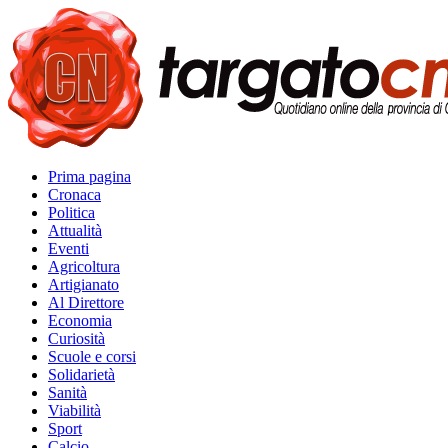
Prima pagina
Cronaca
Politica
Attualità
Eventi
Agricoltura
Artigianato
Al Direttore
Economia
Curiosità
Scuole e corsi
Solidarietà
Sanità
Viabilità
Sport
Calcio