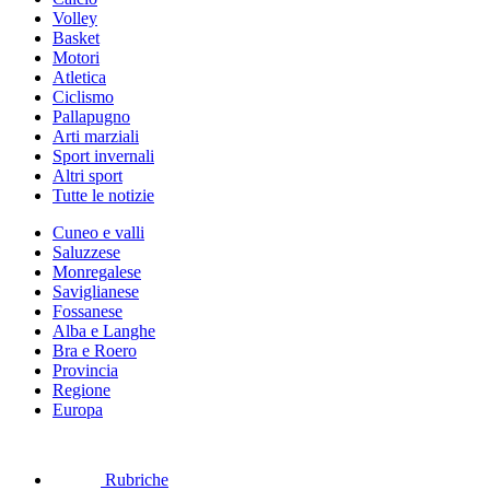
Volley
Basket
Motori
Atletica
Ciclismo
Pallapugno
Arti marziali
Sport invernali
Altri sport
Tutte le notizie
Cuneo e valli
Saluzzese
Monregalese
Saviglianese
Fossanese
Alba e Langhe
Bra e Roero
Provincia
Regione
Europa
Rubriche