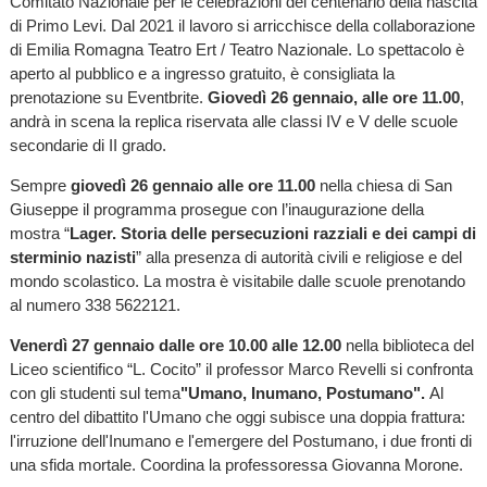
Comitato Nazionale per le celebrazioni del centenario della nascita
di Primo Levi. Dal 2021 il lavoro si arricchisce della collaborazione
di Emilia Romagna Teatro Ert / Teatro Nazionale. Lo spettacolo è
aperto al pubblico e a ingresso gratuito, è consigliata la
prenotazione su Eventbrite.
Giovedì 26 gennaio, alle ore 11.00
,
andrà in scena la replica riservata alle classi IV e V delle scuole
secondarie di II grado.
Sempre
giovedì 26 gennaio alle ore 11.00
nella chiesa di San
Giuseppe
il programma prosegue con l’inaugurazione della
mostra “
Lager. Storia delle persecuzioni razziali e dei campi di
sterminio nazisti
” alla presenza di autorità civili e religiose e del
mondo scolastico. La mostra è visitabile dalle scuole prenotando
al numero 338 5622121.
Venerdì 27 gennaio dalle ore 10.00 alle 12.00
nella biblioteca del
Liceo scientifico “L. Cocito” il professor Marco Revelli si confronta
con gli studenti sul tema
"Umano, Inumano, Postumano".
Al
centro del dibattito l'Umano che oggi subisce una doppia frattura:
l'irruzione dell'Inumano e l'emergere del Postumano, i due fronti di
una sfida mortale. Coordina la professoressa Giovanna Morone.