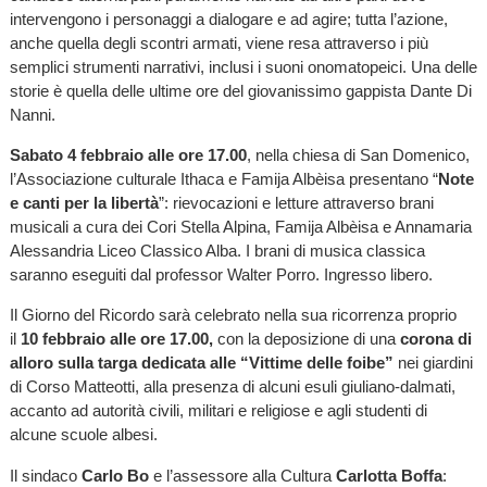
intervengono i personaggi a dialogare e ad agire; tutta l’azione,
anche quella degli scontri armati, viene resa attraverso i più
semplici strumenti narrativi, inclusi i suoni onomatopeici. Una delle
storie è quella delle ultime ore del giovanissimo gappista Dante Di
Nanni.
Sabato 4 febbraio alle ore 17.00
, nella chiesa di San Domenico,
l’Associazione culturale Ithaca e Famija Albèisa presentano “
Note
e canti per la libertà
”: rievocazioni e letture attraverso brani
musicali a cura dei Cori Stella Alpina, Famija Albèisa e Annamaria
Alessandria Liceo Classico Alba. I brani di musica classica
saranno eseguiti dal professor Walter Porro. Ingresso libero.
Il Giorno del Ricordo sarà celebrato nella sua ricorrenza proprio
il
10 febbraio alle ore 17.00,
con la deposizione di una
corona di
alloro sulla targa dedicata alle “Vittime delle foibe”
nei giardini
di Corso Matteotti, alla presenza di alcuni esuli giuliano-dalmati,
accanto ad autorità civili, militari e religiose e agli studenti di
alcune scuole albesi.
Il sindaco
Carlo Bo
e l’assessore alla Cultura
Carlotta Boffa
: