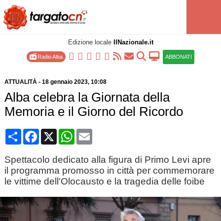
Edizione locale
IlNazionale.it
Radio Alba
ABBONATI
ATTUALITÀ
-
18 gennaio 2023
, 10:08
Alba celebra la Giornata della
Memoria e il Giorno del Ricordo
Condividi
Facebook
X
WhatsApp
Email
Spettacolo dedicato alla figura di Primo Levi apre
il programma promosso in città per commemorare
le vittime dell'Olocausto e la tragedia delle foibe