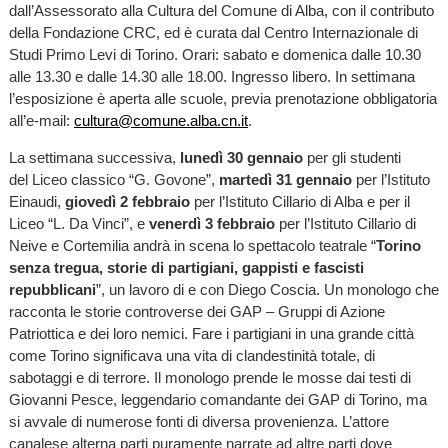
dall’Assessorato alla Cultura del Comune di Alba, con il contributo
della Fondazione CRC, ed è curata dal Centro Internazionale di
Studi Primo Levi di Torino. Orari: sabato e domenica dalle 10.30
alle 13.30 e dalle 14.30 alle 18.00. Ingresso libero. In settimana
l’esposizione è aperta alle scuole, previa prenotazione obbligatoria
all’e-mail:
cultura@comune.alba.cn.it
.
La settimana successiva,
lunedì 30 gennaio
per gli studenti
del Liceo classico “G. Govone”,
martedì 31 gennaio
per l’Istituto
Einaudi,
giovedì 2 febbraio
per l’Istituto Cillario di Alba e per il
Liceo “L. Da Vinci”, e
venerdì 3 febbraio
per l’Istituto Cillario di
Neive e Cortemilia andrà in scena lo spettacolo teatrale “
Torino
senza tregua, storie di partigiani, gappisti e fascisti
repubblicani
”, un lavoro di e con Diego Coscia. Un monologo che
racconta le storie controverse dei GAP – Gruppi di Azione
Patriottica e dei loro nemici. Fare i partigiani in una grande città
come Torino significava una vita di clandestinità totale, di
sabotaggi e di terrore. Il monologo prende le mosse dai testi di
Giovanni Pesce, leggendario comandante dei GAP di Torino, ma
si avvale di numerose fonti di diversa provenienza. L’attore
canalese alterna parti puramente narrate ad altre parti dove