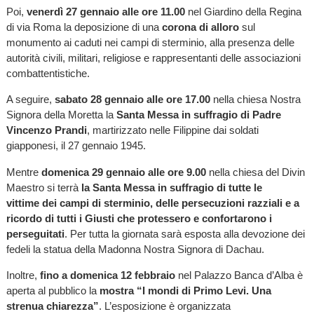
Poi,
venerdì 27 gennaio alle ore 11.00
nel Giardino della Regina
di via Roma la
deposizione di una
corona di alloro
sul
monumento ai caduti nei campi di sterminio, alla presenza delle
autorità civili, militari, religiose e rappresentanti delle associazioni
combattentistiche.
A seguire,
sabato 28 gennaio alle ore 17.00
nella chiesa Nostra
Signora della Moretta la
Santa Messa
in suffragio di Padre
Vincenzo Prandi
, martirizzato nelle Filippine dai soldati
giapponesi, il 27 gennaio 1945.
Mentre
domenica 29 gennaio alle ore 9.00
nella chiesa del Divin
Maestro si terrà
la Santa Messa in suffragio di tutte le
vittime
dei campi di sterminio, delle persecuzioni razziali e a
ricordo di tutti i Giusti che protessero e confortarono i
perseguitati
. Per tutta la giornata sarà esposta alla devozione dei
fedeli la statua della Madonna Nostra Signora di Dachau.
Inoltre,
fino a domenica 12 febbraio
nel Palazzo Banca d’Alba è
aperta al pubblico la
mostra “I mondi di Primo Levi. Una
strenua chiarezza”
. L’esposizione è organizzata