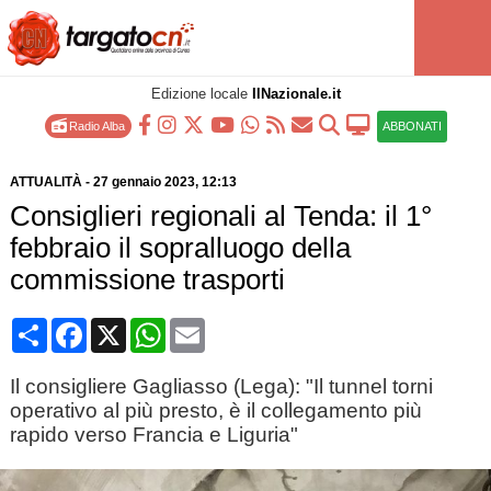
Edizione locale
IlNazionale.it
Radio Alba
ABBONATI
ATTUALITÀ
-
27 gennaio 2023
, 12:13
Consiglieri regionali al Tenda: il 1°
febbraio il sopralluogo della
commissione trasporti
Condividi
Facebook
X
WhatsApp
Email
Il consigliere Gagliasso (Lega): "Il tunnel torni
operativo al più presto, è il collegamento più
rapido verso Francia e Liguria"