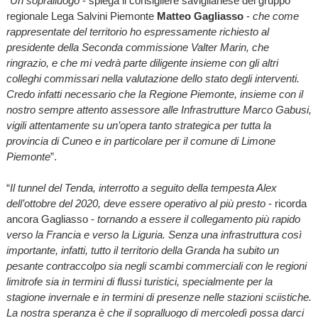
“
Un sopralluogo
- spiega il consigliere saviglianese del gruppo
regionale Lega Salvini Piemonte
Matteo Gagliasso
-
che come
rappresentate del territorio ho espressamente richiesto al
presidente della Seconda commissione Valter Marin, che
ringrazio, e che mi vedrà parte diligente insieme con gli altri
colleghi commissari nella valutazione dello stato degli interventi.
Credo infatti necessario che la Regione Piemonte, insieme con il
nostro sempre attento assessore alle Infrastrutture Marco Gabusi,
vigili attentamente su un’opera tanto strategica per tutta la
provincia di Cuneo e in particolare per il comune di Limone
Piemonte
”.
“
Il tunnel del Tenda, interrotto a seguito della tempesta Alex
dell’ottobre del 2020, deve essere operativo al più presto
- ricorda
ancora Gagliasso -
tornando a essere il collegamento più rapido
verso la Francia e verso la Liguria. Senza una infrastruttura così
importante, infatti, tutto il territorio della Granda ha subito un
pesante contraccolpo sia negli scambi commerciali con le regioni
limitrofe sia in termini di flussi turistici, specialmente per la
stagione invernale e in termini di presenze nelle stazioni sciistiche.
La nostra speranza è che il sopralluogo di mercoledì possa darci