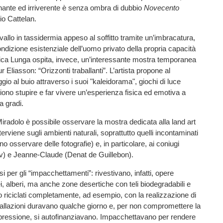
nante ed irriverente è senza ombra di dubbio
Novecento
io Cattelan.
avallo in tassidermia appeso al soffitto tramite un’imbracatura,
condizione esistenziale dell’uomo privato della propria capacità
nica Lunga ospita, invece, un’interessante mostra temporanea
 Eliasson: “Orizzonti traballanti”. L’artista propone al
ggio al buio attraverso i suoi "kaleidorama", giochi di luce
liono stupire e far vivere un’esperienza fisica ed emotiva a
a gradi.
Miradolo è possibile osservare la mostra dedicata alla land art
interviene sugli ambienti naturali, soprattutto quelli incontaminati
no osservare delle fotografie) e, in particolare, ai coniugi
v) e Jeanne-Claude (Denat de Guillebon).
 per gli “impacchettamenti”: rivestivano, infatti, opere
, alberi, ma anche zone desertiche con teli biodegradabili e
 riciclati completamente, ad esempio, con la realizzazione di
nstallazioni duravano qualche giorno e, per non compromettere la
espressione, si autofinanziavano. Impacchettavano per rendere