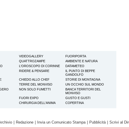
VIDEOGALLERY
FUORIPORTA
QUATTROZAMPE
AMBIENTE E NATURA
TO
L'OROSCOPO DI CORINNE
DATAMETEO
RIDERE & PENSARE
IL PUNTO DI BEPPE
GANDOLFO
E
CHIEDO ALLO CHEF
STORIE DI MONTAGNA
TERRE DEL MONVISO
UN OCCHIO SUL MONDO
GGERO
NON SOLO FUMETTI
BANCA TERRITORI DEL
MONVISO
FUORI EXPO
GUSTO E GUSTI
CHIRURGIA DELL'ANIMA
COPERTINA
Archivio
|
Redazione
|
Invia un Comunicato Stampa
|
Pubblicità
|
Scrivi al Dir