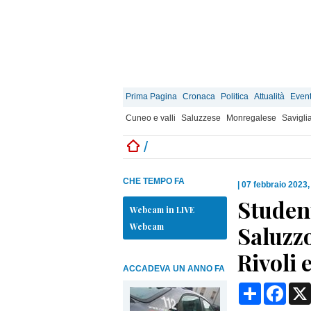
Prima Pagina
Cronaca
Politica
Attualità
Event
Cuneo e valli
Saluzzese
Monregalese
Savigli
/
CHE TEMPO FA
|
07 febbraio 2023,
Student
Webcam in LIVE
Webcam
Saluzzo
Rivoli 
ACCADEVA UN ANNO FA
Condividi
Face