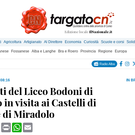
Edizione locale
IlNazionale.it
i
Agricoltura
Artigianato
Al Direttore
Economia
Curiosità
Scuole e corsi
Solid
anese
Fossanese
Alba e Langhe
Bra e Roero
Provincia
Regione
Europa
Radio Alba
 08:16
IN B
i del Liceo Bodoni di
 in visita ai Castelli di
e di Miradolo
book
X
Print
WhatsApp
Email