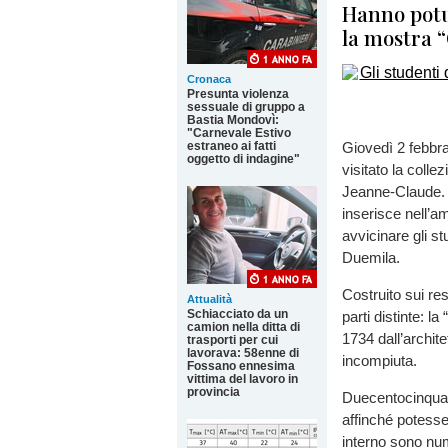
Hanno potu
la mostra 
Cronaca
Presunta violenza
sessuale di gruppo a
Bastia Mondovì:
"Carnevale Estivo
estraneo ai fatti
Giovedì 2 febbra
oggetto di indagine"
visitato la colle
Jeanne-Claude. P
inserisce nell’a
avvicinare gli s
Duemila.
Costruito sui res
Attualità
Schiacciato da un
parti distinte: l
camion nella ditta di
1734 dall’archit
trasporti per cui
lavorava: 58enne di
incompiuta.
Fossano ennesima
vittima del lavoro in
provincia
Duecentocinquan
affinché potesse
interno sono nu