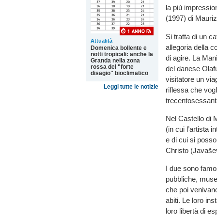
la più impressio
(1997) di Mauriz
Si tratta di un c
Attualità
allegoria della 
Domenica bollente e
notti tropicali: anche la
di agire. La Ma
Granda nella zona
rossa del "forte
del danese Olafur
disagio" bioclimatico
visitatore un via
Leggi tutte le notizie
riflessa che vog
trecentosessant
Nel Castello di 
(in cui l’artista 
e di cui si posso
Christo (Javaše
I due sono famosi
pubbliche, musei
che poi venivano
abiti. Le loro i
loro libertà di 