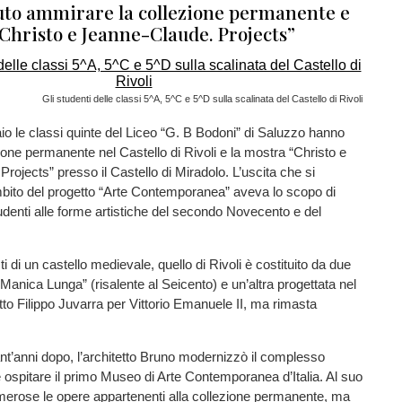
to ammirare la collezione permanente e
“Christo e Jeanne-Claude. Projects”
Gli studenti delle classi 5^A, 5^C e 5^D sulla scalinata del Castello di Rivoli
io le classi quinte del Liceo “G. B Bodoni” di Saluzzo hanno
zione permanente nel Castello di Rivoli e la mostra “Christo e
rojects” presso il Castello di Miradolo. L’uscita che si
mbito del progetto “Arte Contemporanea” aveva lo scopo di
tudenti alle forme artistiche del secondo Novecento e del
ti di un castello medievale, quello di Rivoli è costituito da due
a “Manica Lunga” (risalente al Seicento) e un’altra progettata nel
etto Filippo Juvarra per Vittorio Emanuele II, ma rimasta
t’anni dopo, l’architetto Bruno modernizzò il complesso
 ospitare il primo Museo di Arte Contemporanea d’Italia. Al suo
merose le opere appartenenti alla collezione permanente, ma