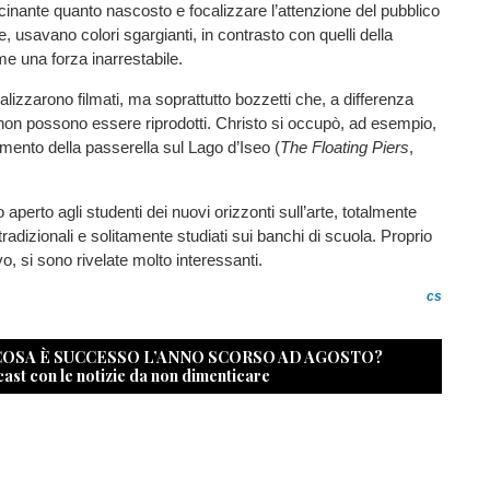
cinante quanto nascosto e focalizzare l’attenzione del pubblico
e, usavano colori sgargianti, in contrasto con quelli della
me una forza inarrestabile.
ealizzarono filmati, ma soprattutto bozzetti che, a differenza
, non possono essere riprodotti. Christo si occupò, ad esempio,
mento della passerella sul Lago d’Iseo (
The Floating Piers
,
aperto agli studenti dei nuovi orizzonti sull’arte, totalmente
 tradizionali e solitamente studiati sui banchi di scuola. Proprio
o, si sono rivelate molto interessanti.
cs
 COSA È SUCCESSO L’ANNO SCORSO AD AGOSTO?
cast con le notizie da non dimenticare