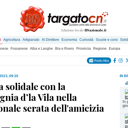
Edizione locale
IlNazionale.it
i
Agricoltura
Artigianato
Al Direttore
Economia
Curiosità
Scuole e corsi
Solid
anese
Fossanese
Alba e Langhe
Bra e Roero
Provincia
Regione
Europa
Radio Alba
 2023, 09:20
IN B
a solidale con la
d
ia d’la Vila nella
In 
onale serata dell'amicizia
gio