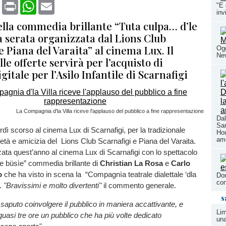
book
X
Print
WhatsApp
Email
"E 
inv
ella commedia brillante “Tuta culpa… d’le
a serata organizzata dal Lions Club
e Piana del Varaita” al cinema Lux. Il
Ogg
Nev
lle offerte servirà per l’acquisto di
igitale per l’Asilo Infantile di Scarnafigi
La Compagnia d'la Villa riceve l'applauso del pubblico a fine rappresentazione
Dal
San
ì scorso al cinema Lux di Scarnafigi, per la tradizionale
Hou
am
rietà e amicizia del Lions Club Scarnafigi e Piana del Varaita.
zata quest’anno al cinema Lux di Scarnafigi con lo spettacolo
e büsìe” commedia brillante di
Christian La Rosa
e
Carlo
o
che ha visto in scena la “Compagnìa teatrale dialettale ‘dla
Dom
con
o.
"Bravissimi e molto divertenti"
il commento generale.
s
o saputo coinvolgere il pubblico in maniera accattivante, e
Lim
 quasi tre ore un pubblico che ha più volte dedicato
una