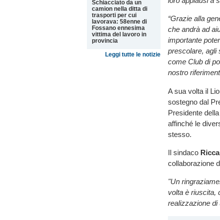
loro applausi a 
Schiacciato da un
camion nella ditta di
trasporti per cui
“Grazie alla gen
lavorava: 58enne di
Fossano ennesima
che andrà ad aiut
vittima del lavoro in
importante poter
provincia
prescolare, agli
Leggi tutte le notizie
come Club di pote
nostro riferimen
A sua volta il Li
sostegno dal Pre
Presidente della
affinché le diver
stesso.
Il sindaco
Ricca
collaborazione di
"Un ringraziame
volta è riuscita,
realizzazione di