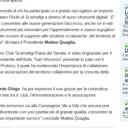
scena aperta".
erosità di chi ha partecipato si è potuto raccogliere un importo
are l’Asilo di Scarnafigi a dotarsi di nuovi strumenti digitali. E’
 consentire alle nuove generazioni l’accesso, anche se in età
"Il
 strumenti più innovativi per l’apprendimento e siamo orgogliosi
Alb
En
r essere di supporto alle strutture scolastiche del territorio di
to
” dichiara il Presidente
Matteo Quaglia
.
ons Club Scarnafigi Piana del Varaita è stato ringraziato per il
Cas
sidente dell’Asilo "San Vincenzo" presente in sala con il
sec
 Proloco, il quale ha evidenziato l’importanza di collaborare
se associazioni del territorio collaborino per la crescita dello
Il 
rdo Ghigo
ha poi espresso il suo grazie per la costruttiva
ser
su
 rete tra il club, l’Amministrazione e le associazioni.
nto immenso va alla Cumpagnìa ‘dla a Vila che ancora una
 divertendo con uno spettacolo di grande qualità, consentire la
In 
"Ca
 un importante service"
conclude Matteo Quaglia.