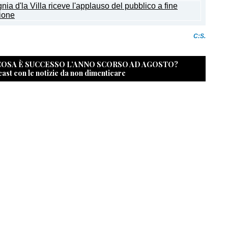
C:S.
 COSA È SUCCESSO L’ANNO SCORSO AD AGOSTO?
cast con le notizie da non dimenticare