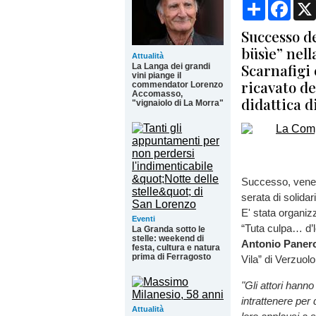
Condividi
Face
Successo d
büsìe” nell
Attualità
Scarnafigi 
La Langa dei grandi
vini piange il
ricavato de
commendator Lorenzo
Accomasso,
didattica d
"vignaiolo di La Morra"
Successo, venerd
serata di solida
E' stata organiz
Eventi
“Tuta culpa… d’l
La Granda sotto le
stelle: weekend di
Antonio Paner
festa, cultura e natura
prima di Ferragosto
Vila” di Verzuol
"Gli attori hann
intrattenere per
Attualità