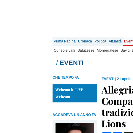
Prima Pagina
Cronaca
Politica
Attualità
Event
Cuneo e valli
Saluzzese
Monregalese
Savigli
/
EVENTI
CHE TEMPO FA
EVENTI
|
21 aprile
Allegri
Webcam in LIVE
Webcam
Compagn
tradizi
ACCADEVA UN ANNO FA
Lions