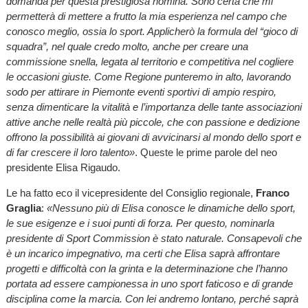
domanda per questa prestigiosa nomina. Sono certa che mi
permetterà di mettere a frutto la mia esperienza nel campo che
conosco meglio, ossia lo sport. Applicherò la formula del “gioco di
squadra”, nel quale credo molto, anche per creare una
commissione snella, legata al territorio e competitiva nel cogliere
le occasioni giuste. Come Regione punteremo in alto, lavorando
sodo per attirare in Piemonte eventi sportivi di ampio respiro,
senza dimenticare la vitalità e l’importanza delle tante associazioni
attive anche nelle realtà più piccole, che con passione e dedizione
offrono la possibilità ai giovani di avvicinarsi al mondo dello sport e
di far crescere il loro talento»
. Queste le prime parole del neo
presidente Elisa Rigaudo.
Le ha fatto eco il vicepresidente del Consiglio regionale,
Franco
Graglia
:
«Nessuno più di Elisa conosce le dinamiche dello sport,
le sue esigenze e i suoi punti di forza. Per questo, nominarla
presidente di Sport Commission è stato naturale. Consapevoli che
è un incarico impegnativo, ma certi che Elisa saprà affrontare
progetti e difficoltà con la grinta e la determinazione che l’hanno
portata ad essere campionessa in uno sport faticoso e di grande
disciplina come la marcia. Con lei andremo lontano, perché saprà