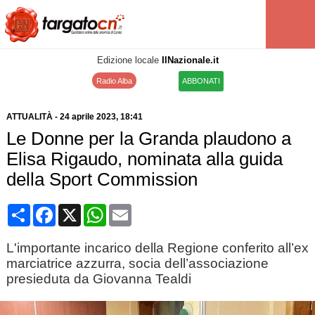
Edizione locale
IlNazionale.it
Radio Alba
ABBONATI
ATTUALITÀ
-
24 aprile 2023
, 18:41
Le Donne per la Granda plaudono a
Elisa Rigaudo, nominata alla guida
della Sport Commission
Condividi
Facebook
X
WhatsApp
Email
L'importante incarico della Regione conferito all’ex
marciatrice azzurra, socia dell’associazione
presieduta da Giovanna Tealdi