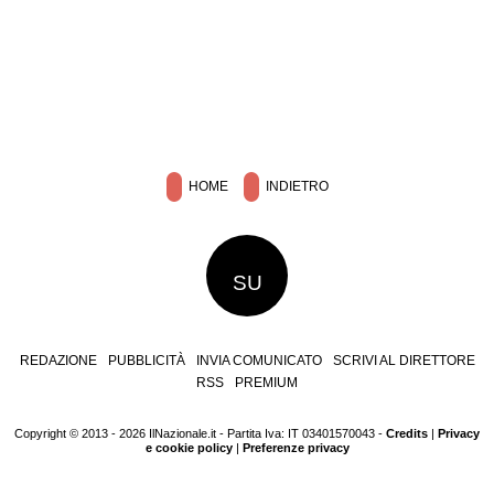
HOME
INDIETRO
SU
REDAZIONE
PUBBLICITÀ
INVIA COMUNICATO
SCRIVI AL DIRETTORE
RSS
PREMIUM
Copyright © 2013 - 2026 IlNazionale.it - Partita Iva: IT 03401570043 -
Credits
|
Privacy
e cookie policy
|
Preferenze privacy