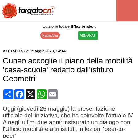
Edizione locale
IlNazionale.it
Radio Alba
ABBONATI
ATTUALITÀ
-
25 maggio 2023
, 14:14
Cuneo accoglie il piano della mobilità
'casa-scuola' redatto dall'istituto
Geometri
Condividi
Facebook
X
WhatsApp
Email
Oggi (giovedì 25 maggio) la presentazione
ufficiale dell'iniziativa, che ha coinvolto l'attuale IV
A negli ultimi due anni: instaurato un dialogo con
l'Ufficio mobilità e altri istituti, in lezioni 'peer-to-
peer'