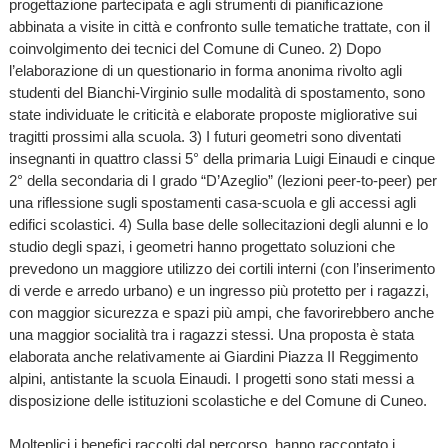
progettazione partecipata e agli strumenti di pianificazione
abbinata a visite in città e confronto sulle tematiche trattate, con il
coinvolgimento dei tecnici del Comune di Cuneo. 2) Dopo
l’elaborazione di un questionario in forma anonima rivolto agli
studenti del Bianchi-Virginio sulle modalità di spostamento, sono
state individuate le criticità e elaborate proposte migliorative sui
tragitti prossimi alla scuola. 3) I futuri geometri sono diventati
insegnanti in quattro classi 5° della primaria Luigi Einaudi e cinque
2° della secondaria di I grado “D’Azeglio” (lezioni peer-to-peer) per
una riflessione sugli spostamenti casa-scuola e gli accessi agli
edifici scolastici. 4) Sulla base delle sollecitazioni degli alunni e lo
studio degli spazi, i geometri hanno progettato soluzioni che
prevedono un maggiore utilizzo dei cortili interni (con l’inserimento
di verde e arredo urbano) e un ingresso più protetto per i ragazzi,
con maggior sicurezza e spazi più ampi, che favorirebbero anche
una maggior socialità tra i ragazzi stessi. Una proposta è stata
elaborata anche relativamente ai Giardini Piazza II Reggimento
alpini, antistante la scuola Einaudi. I progetti sono stati messi a
disposizione delle istituzioni scolastiche e del Comune di Cuneo.
Molteplici i benefici raccolti dal percorso, hanno raccontato i