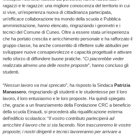
ragazzi e le ragazze: una migliore conoscenza del territorio in cui
si vive, un’esperienza nuova di cittadinanza partecipata,
un’efficace collaborazione tra mondo della scuola e Pubblica
amministrazione, hanno elencato, ringraziando i geometri e i
tecnici del Comune di Cuneo. Oltre a essere stata un’esperienza
che ha portato crescita e arricchimento personale e ha rafforzato il
gruppo classe, ha anche consentito di riflettere sulle abitudini per
sviluppare nuove consapevolezze e capacità progettuali e attivare
nello sforzo di diffondere buone pratiche. “
Ci piacerebbe veder
realizzata almeno una delle nostre proposte
”, hanno concluso gli
studenti.
“
Nessun lavoro va mai sprecato
”, ha risposto la Sindaca
Patrizia
Manassero
, ringraziando gli studenti e le studentesse per il loro
lavoro, il loro entusiasmo e le loro proposte. Ha quindi spiegato
che, grazie a un finanziamento della Fondazione CRC a beneficio
della scuola Einaudi, si procederà alla riqualificazione esterna
dell’edificio scolastico: “
Il vostro contributo parteciperà ad
arricchire il lavoro che si sta facendo. Non trascureremo le vostre
proposte; i nostri dirigenti e tecnici lavoreranno per arrivare a