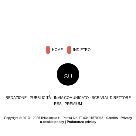
HOME
INDIETRO
SU
REDAZIONE
PUBBLICITÀ
INVIA COMUNICATO
SCRIVI AL DIRETTORE
RSS
PREMIUM
Copyright © 2013 - 2026 IlNazionale.it - Partita Iva: IT 03401570043 -
Credits
|
Privacy
e cookie policy
|
Preferenze privacy