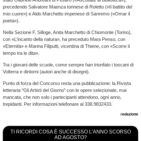
precedendo Salvatore Maenza torinese di Roletto («Il battito del
mio cuore») e Aldo Marchetto imperiese di Sanremo («Omar il
poeta»).
Nella Sezione F, Silloge, Anita Marchetto di Chiomonte (Torino),
con «L’incanto della natura», ha preceduto Mara Penso, con
«Eternità» e Marina Filiputti, vicentina di Thiene, con «Scorre il
tempo tra le dita».
Tra i giovani delle scuole, come sempre han trionfato i toscani di
Volterra e dintorni (autori anche di disegni).
Punto di forza del Concorso resta una pubblicazione: la Rivista
letteraria “Gli Artisti del Giorno” con le opere selezionate, mai
mancata, che non solo i partecipanti attendono, ogni anno,
trepidanti. Per informazioni telefonare al 338.9832433.
redazione
TI RICORDI COSA È SUCCESSO L’ANNO SCORSO
AD AGOSTO?