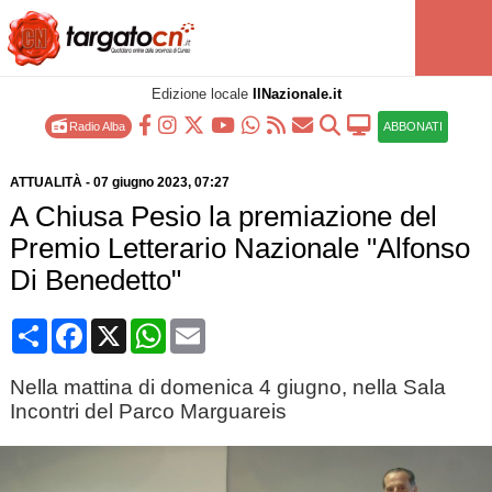
Edizione locale
IlNazionale.it
Radio Alba
ABBONATI
ATTUALITÀ
-
07 giugno 2023
, 07:27
A Chiusa Pesio la premiazione del
Premio Letterario Nazionale "Alfonso
Di Benedetto"
Condividi
Facebook
X
WhatsApp
Email
Nella mattina di domenica 4 giugno, nella Sala
Incontri del Parco Marguareis