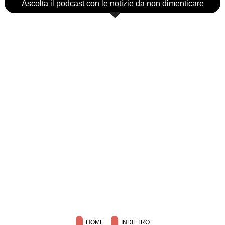
Ascolta il podcast con le notizie da non dimenticare
HOME
INDIETRO