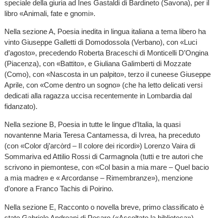
speciale della giuria ad Ines Gastaldi di Bardineto (Savona), per il
libro «Animali, fate e gnomi».
Nella sezione A, Poesia inedita in lingua italiana a tema libero ha
vinto Giuseppe Galletti di Domodossola (Verbano), con «Luci
d’agosto», precedendo Roberta Braceschi di Monticelli D’Ongina
(Piacenza), con «Battito», e Giuliana Galimberti di Mozzate
(Como), con «Nascosta in un palpito», terzo il cuneese Giuseppe
Aprile, con «Come dentro un sogno» (che ha letto delicati versi
dedicati alla ragazza uccisa recentemente in Lombardia dal
fidanzato).
Nella sezione B, Poesia in tutte le lingue d’Italia, la quasi
novantenne Maria Teresa Cantamessa, di Ivrea, ha preceduto
(con «Color dj’arcòrd – Il colore dei ricordi») Lorenzo Vaira di
Sommariva ed Attilio Rossi di Carmagnola (tutti e tre autori che
scrivono in piemontese, con «Col basin a mia mare – Quel bacio
a mia madre» e « Arcordanse – Rimembranze»), menzione
d’onore a Franco Tachis di Poirino.
Nella sezione E, Racconto o novella breve, primo classificato è
stato Gabriele Andreani di Pesaro («Ascoltate la biblioteca»),