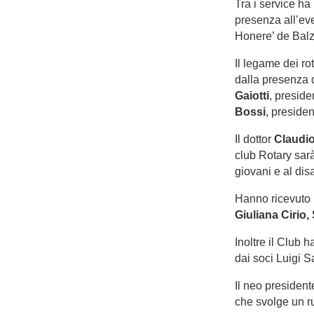
Tra i service ha
presenza all’ev
Honere’ de Balz
Il legame dei ro
dalla presenza 
Gaiotti
, presid
Bossi
, preside
Il dottor
Claudio
club Rotary sarà
giovani e al dis
Hanno ricevuto i
Giuliana Cirio
Inoltre il Club h
dai soci Luigi 
Il neo president
che svolge un ru