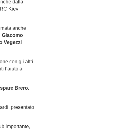
anche dalla
t RC Kiev
fermata anche
i
Giacomo
o Vegezzi
one con gli altri
i l’aiuto ai
aspare Brero,
nardi, presentato
lub importante,