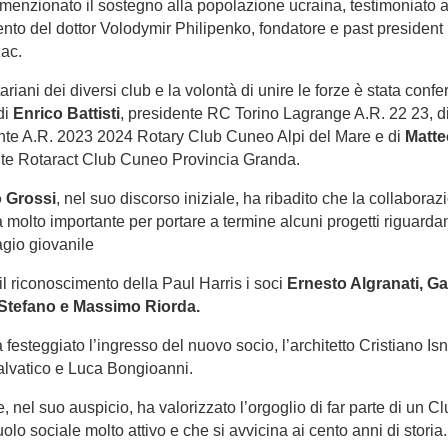
 menzionato il sostegno alla popolazione ucraina, testimoniato 
ento del dottor Volodymir Philipenko, fondatore e past presiden
ac.
tariani dei diversi club e la volontà di unire le forze è stata con
di
Enrico Battisti
, presidente RC Torino Lagrange A.R. 22 23, d
ente A.R. 2023 2024 Rotary Club Cuneo Alpi del Mare e di
Matte
nte Rotaract Club Cuneo Provincia Granda.
 Grossi
, nel suo discorso iniziale, ha ribadito che la collaborazi
 molto importante per portare a termine alcuni progetti riguardant
agio giovanile
l riconoscimento della Paul Harris i soci
Ernesto Algranati, G
, Stefano e Massimo Riorda.
a festeggiato l’ingresso del nuovo socio, l’architetto Cristiano Is
Salvatico e Luca Bongioanni.
e, nel suo auspicio, ha valorizzato l’orgoglio di far parte di un C
olo sociale molto attivo e che si avvicina ai cento anni di storia.