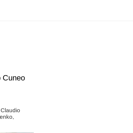
b Cuneo
 Claudio
penko,