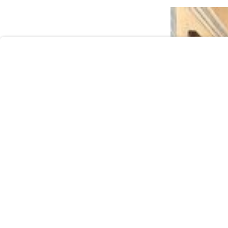
User
Consent
Prompt
Focus
Prompt