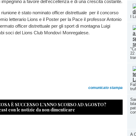
si impegnino a favore dell'eccellenza e di una crescita costante.
iunione è stato nominato officer distrettuale per il concorso
I L
mio letterario Lions e il Poster per la Pace il professor Antonio
ermato officer distrettuale per gli sport di montagna Luigi
bi soci del Lions Club Mondovì Monregalese.
"Ca
22 
tra
Fal
comunicato stampa
tru
San
 COSA È SUCCESSO L’ANNO SCORSO AD AGOSTO?
bil
pat
cast con le notizie da non dimenticare
co
A C