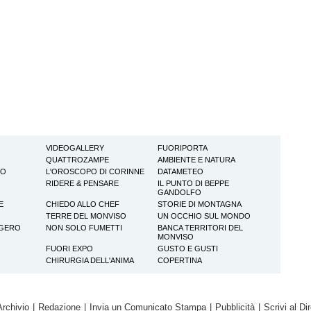
VIDEOGALLERY
FUORIPORTA
QUATTROZAMPE
AMBIENTE E NATURA
TO
L'OROSCOPO DI CORINNE
DATAMETEO
RIDERE & PENSARE
IL PUNTO DI BEPPE
GANDOLFO
E
CHIEDO ALLO CHEF
STORIE DI MONTAGNA
TERRE DEL MONVISO
UN OCCHIO SUL MONDO
GGERO
NON SOLO FUMETTI
BANCA TERRITORI DEL
MONVISO
FUORI EXPO
GUSTO E GUSTI
CHIRURGIA DELL'ANIMA
COPERTINA
Archivio
|
Redazione
|
Invia un Comunicato Stampa
|
Pubblicità
|
Scrivi al Dir