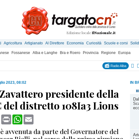
Edizione locale
IlNazionale.it
i
Agricoltura
Artigianato
Al Direttore
Economia
Curiosità
Scuole e corsi
Solid
anese
Fossanese
Alba e Langhe
Bra e Roero
Provincia
Regione
Europa
Radio Alba
glio 2023, 08:02
IN B
Zavattero presidente della
m
Dal
 del distretto 108Ia3 Lions
Sca
ec
book
X
Print
WhatsApp
Email
è avvenuta da parte del Governatore del
Art
Oscar Bielli, nel corso della prima riunione