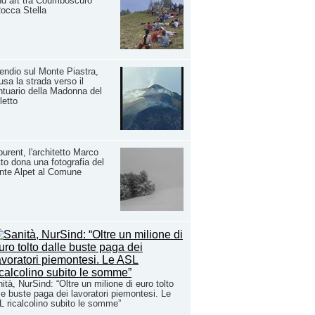
d art tra Coumboscuro
occa Stella
endio sul Monte Piastra,
usa la strada verso il
tuario della Madonna del
letto
urent, l'architetto Marco
to dona una fotografia del
nte Alpet al Comune
ità, NurSind: “Oltre un milione di euro tolto
le buste paga dei lavoratori piemontesi. Le
 ricalcolino subito le somme”