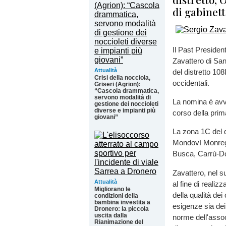
di gabinet
Il Past Presiden
Zavattero di Sa
Attualità
del distretto 10
Crisi della nocciola,
occidentali.
Griseri (Agrion):
“Cascola drammatica,
servono modalità di
La nomina è avve
gestione dei noccioleti
diverse e impianti più
corso della prim
giovani”
La zona 1C del di
Mondovì Monreg
Busca, Carrù-Do
Zavattero, nel s
Attualità
al fine di reali
Migliorano le
della qualità dei
condizioni della
bambina investita a
esigenze sia dei 
Dronero: la piccola
uscita dalla
norme dell'asso
Rianimazione del