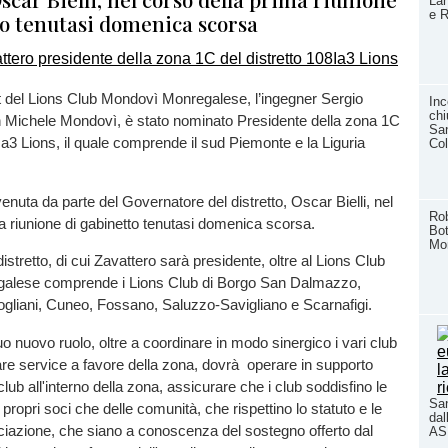
Lan
e R
to tenutasi domenica scorsa
t del Lions Club Mondovì Monregalese, l’ingegner Sergio
Inc
chi
n Michele Mondovì, è stato nominato Presidente della zona 1C
San
8Ia3 Lions, il quale comprende il sud Piemonte e la Liguria
Col
nuta da parte del Governatore del distretto, Oscar Bielli, nel
Rob
a riunione di gabinetto tenutasi domenica scorsa.
Bot
Mo
stretto, di cui Zavattero sarà presidente, oltre al Lions Club
alese comprende i Lions Club di Borgo San Dalmazzo,
gliani, Cuneo, Fossano, Saluzzo-Savigliano e Scarnafigi.
uo nuovo ruolo, oltre a coordinare in modo sinergico i vari club
zzare service a favore della zona, dovrà operare in supporto
 club all'interno della zona, assicurare che i club soddisfino le
San
propri soci che delle comunità, che rispettino lo statuto e le
dal
ciazione, che siano a conoscenza del sostegno offerto dal
ASL