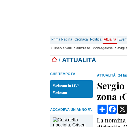
Prima Pagina
Cronaca
Politica
Attualità
Event
Cuneo e valli
Saluzzese
Monregalese
Savigli
/
ATTUALITÀ
CHE TEMPO FA
ATTUALITÀ
|
24 lu
Sergio 
Webcam in LIVE
Webcam
zona 1C
Condividi
Face
ACCADEVA UN ANNO FA
La nomina 
distretto, 