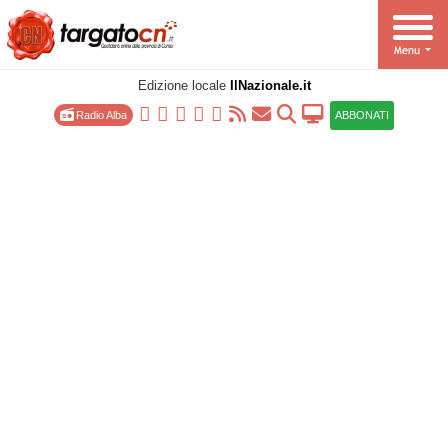
Edizione locale
IlNazionale.it
Radio Alba
ABBONATI