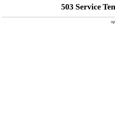
503 Service Te
op