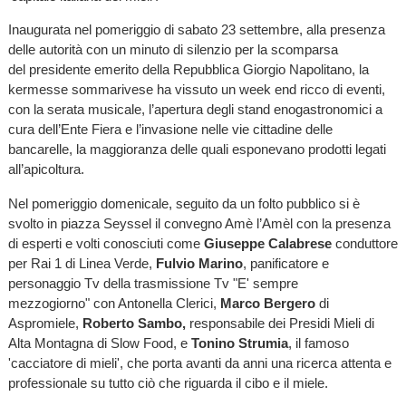
Inaugurata nel pomeriggio di sabato 23 settembre, alla presenza
delle autorità con un minuto di silenzio per la scomparsa
del presidente emerito della Repubblica Giorgio Napolitano, la
kermesse sommarivese ha vissuto un week end ricco di eventi,
con la serata musicale, l’apertura degli stand enogastronomici a
cura dell’Ente Fiera e l’invasione nelle vie cittadine delle
bancarelle, la maggioranza delle quali esponevano prodotti legati
all’apicoltura.
Nel pomeriggio domenicale, seguito da un folto pubblico si è
svolto in piazza Seyssel il convegno Amè l’Amèl con la presenza
di esperti e volti conosciuti come
Giuseppe Calabrese
conduttore
per Rai 1 di Linea Verde,
Fulvio Marino
, panificatore e
personaggio Tv della trasmissione Tv "E' sempre
mezzogiorno" con Antonella Clerici,
Marco Bergero
di
Aspromiele,
Roberto Sambo,
responsabile dei Presidi Mieli di
Alta Montagna di Slow Food, e
Tonino Strumia
, il famoso
'cacciatore di mieli', che porta avanti da anni una ricerca attenta e
professionale su tutto ciò che riguarda il cibo e il miele.