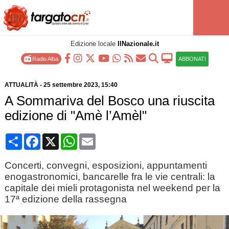
Edizione locale
IlNazionale.it
Radio Alba
ABBONATI
ATTUALITÀ
-
25 settembre 2023
, 15:40
A Sommariva del Bosco una riuscita
edizione di "Amè l’Amèl"
Condividi
Facebook
X
WhatsApp
Email
Concerti, convegni, esposizioni, appuntamenti
enogastronomici, bancarelle fra le vie centrali: la
capitale dei mieli protagonista nel weekend per la
17ª edizione della rassegna