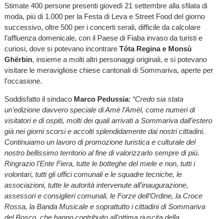
Stimate 400 persone presenti giovedì 21 settembre alla sfilata di
moda, più di 1.000 per la Festa di Leva e Street Food del giorno
successivo, oltre 500 per i concerti serali, difficile da calcolare
l’affluenza domenicale, con il Paese di Fiaba invaso da turisti e
curiosi, dove si potevano incontrare
Tóta Regina e Monsù
Ghërbin
, insieme a molti altri personaggi originali, e si potevano
visitare le meravigliose chiese cantonali di Sommariva, aperte per
l’occasione.
Soddisfatto il sindaco
Marco Pedussia
:
“Credo sia stata
un’edizione davvero speciale di Amè l’Amèl, come numeri di
visitatori e di ospiti, molti dei quali arrivati a Sommariva dall’estero
già nei giorni scorsi e accolti splendidamente dai nostri cittadini.
Continuiamo un lavoro di promozione turistica e culturale del
nostro bellissimo territorio al fine di valorizzarlo sempre di più.
Ringrazio l'Ente Fiera, tutte le botteghe del miele e non, tutti i
volontari, tutti gli uffici comunali e le squadre tecniche, le
associazioni, tutte le autorità intervenute all'inaugurazione,
assessori e consiglieri comunali, le Forze dell’Ordine, la Croce
Rossa, la Banda Musicale e soprattutto i cittadini di Sommariva
del Bosco, che hanno contribuito all’ottima riuscita della