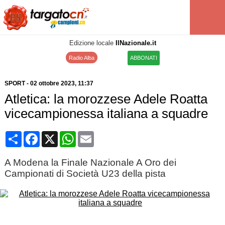
Edizione locale
IlNazionale.it
Radio Alba
ABBONATI
SPORT
-
02 ottobre 2023
, 11:37
Atletica: la morozzese Adele Roatta
vicecampionessa italiana a squadre
Condividi
Facebook
X
WhatsApp
Email
A Modena la Finale Nazionale A Oro dei
Campionati di Società U23 della pista