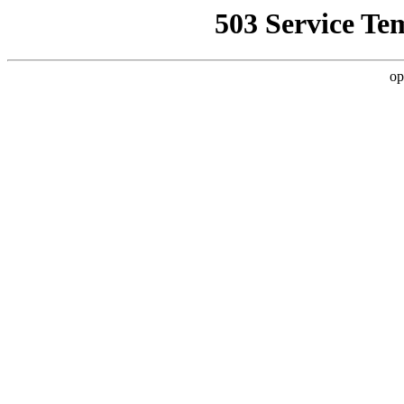
503 Service Te
op