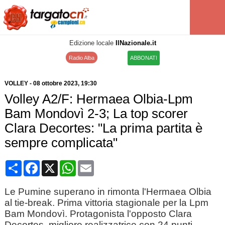
Edizione locale
IlNazionale.it
Radio Alba
ABBONATI
VOLLEY
-
08 ottobre 2023
, 19:30
Volley A2/F: Hermaea Olbia-Lpm
Bam Mondovì 2-3; La top scorer
Clara Decortes: "La prima partita è
sempre complicata"
Condividi
Facebook
X
WhatsApp
Email
Le Pumine superano in rimonta l'Hermaea Olbia
al tie-break. Prima vittoria stagionale per la Lpm
Bam Mondovì. Protagonista l'opposto Clara
Decortes, migliore realizzatrice con 24 punti