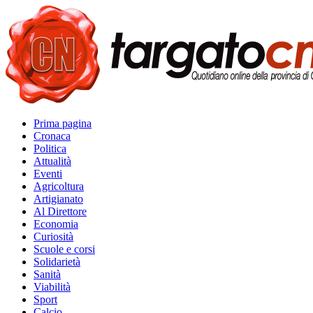
Prima pagina
Cronaca
Politica
Attualità
Eventi
Agricoltura
Artigianato
Al Direttore
Economia
Curiosità
Scuole e corsi
Solidarietà
Sanità
Viabilità
Sport
Calcio