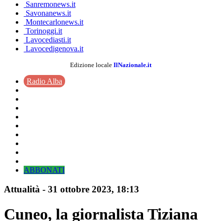
Sanremonews.it
Savonanews.it
Montecarlonews.it
Torinoggi.it
Lavocediasti.it
Lavocedigenova.it
Edizione locale
IlNazionale.it
Radio Alba
ABBONATI
Attualità
-
31 ottobre 2023
, 18:13
Cuneo, la giornalista Tiziana