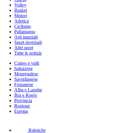
Volley
Basket
Motori
Atletica
Ciclismo
Pallapugno
Arti marziali
Sport invernali
Altri sport
Tutte le notizie
Cuneo e valli
Saluzzese
Monregalese
Saviglianese
Fossanese
Alba e Langhe
Bra e Roero
Provincia
Regione
Europa
Rubriche