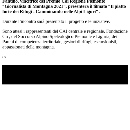
Fantino, vincitrice del Premio Cai Regione Piemonte
“Giornalista di Montagna 2021”, presenterà il filmato “Il piatto
forte dei Rifugi - Camminando nelle Alpi Liguri” .
Durante l’incontro sarà presentato il progetto e le iniziative.
Sono attesi i rappresentanti del CAI centrale e regionale, Fondazione
Crc, del Soccorso Alpino Speleologico Piemonte e Liguria, dei
Parchi di competenza territoriale, gestori di rifugi, escursionisti,
appassionati della montagna.
cs
TI RICORDI COSA È SUCCESSO L’ANNO
SCORSO AD AGOSTO?
Ascolta il podcast con le notizie da non dimenticare