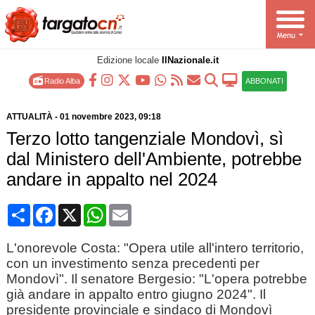
Edizione locale
IlNazionale.it
Radio Alba
ABBONATI
ATTUALITÀ
-
01 novembre 2023
, 09:18
Terzo lotto tangenziale Mondovì, sì
dal Ministero dell'Ambiente, potrebbe
andare in appalto nel 2024
Condividi
Facebook
X
WhatsApp
Email
L'onorevole Costa: "Opera utile all'intero territorio,
con un investimento senza precedenti per
Mondovì". Il senatore Bergesio: "L'opera potrebbe
già andare in appalto entro giugno 2024". Il
presidente provinciale e sindaco di Mondovì