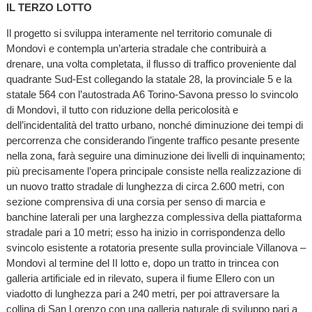
IL TERZO LOTTO
Il progetto si sviluppa interamente nel territorio comunale di
Mondovì e contempla un’arteria stradale che contribuirà a
drenare, una volta completata, il flusso di traffico proveniente dal
quadrante Sud-Est collegando la statale 28, la provinciale 5 e la
statale 564 con l’autostrada A6 Torino-Savona presso lo svincolo
di Mondovì, il tutto con riduzione della pericolosità e
dell’incidentalità del tratto urbano, nonché diminuzione dei tempi di
percorrenza che considerando l’ingente traffico pesante presente
nella zona, farà seguire una diminuzione dei livelli di inquinamento;
più precisamente l’opera principale consiste nella realizzazione di
un nuovo tratto stradale di lunghezza di circa 2.600 metri, con
sezione comprensiva di una corsia per senso di marcia e
banchine laterali per una larghezza complessiva della piattaforma
stradale pari a 10 metri; esso ha inizio in corrispondenza dello
svincolo esistente a rotatoria presente sulla provinciale Villanova –
Mondovì al termine del II lotto e, dopo un tratto in trincea con
galleria artificiale ed in rilevato, supera il fiume Ellero con un
viadotto di lunghezza pari a 240 metri, per poi attraversare la
collina di San Lorenzo con una galleria naturale di sviluppo pari a