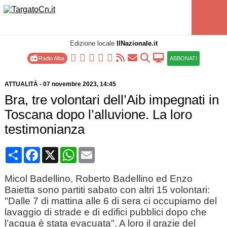
Edizione locale
IlNazionale.it
Radio Alba
ABBONATI
ATTUALITÀ
-
07 novembre 2023
, 14:45
Bra, tre volontari dell’Aib impegnati in
Toscana dopo l’alluvione. La loro
testimonianza
Condividi
Facebook
X
WhatsApp
Email
Micol Badellino, Roberto Badellino ed Enzo
Baietta sono partiti sabato con altri 15 volontari:
"Dalle 7 di mattina alle 6 di sera ci occupiamo del
lavaggio di strade e di edifici pubblici dopo che
l’acqua è stata evacuata". A loro il grazie del