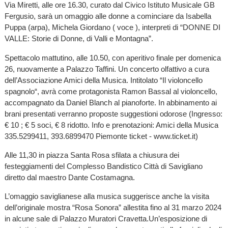
Via Miretti, alle ore 16.30, curato dal Civico Istituto Musicale GB
Fergusio, sarà un omaggio alle donne a cominciare da Isabella
Puppa (arpa), Michela Giordano ( voce ), interpreti di “DONNE DI
VALLE: Storie di Donne, di Valli e Montagna”.
Spettacolo mattutino, alle 10.50, con aperitivo finale per domenica
26, nuovamente a Palazzo Taffini. Un concerto olfattivo a cura
dell’Associazione Amici della Musica. Intitolato “Il violoncello
spagnolo“, avrà come protagonista Ramon Bassal al violoncello,
accompagnato da Daniel Blanch al pianoforte. In abbinamento ai
brani presentati verranno proposte suggestioni odorose (Ingresso:
€ 10 ; € 5 soci, € 8 ridotto. Info e prenotazioni: Amici della Musica
335.5299411, 393.6899470 Piemonte ticket - www.ticket.it)
Alle 11,30 in piazza Santa Rosa sfilata a chiusura dei
festeggiamenti del Complesso Bandistico Città di Savigliano
diretto dal maestro Dante Costamagna.
L’omaggio saviglianese alla musica suggerisce anche la visita
dell’originale mostra “Rosa Sonora” allestita fino al 31 marzo 2024
in alcune sale di Palazzo Muratori Cravetta.Un’esposizione di