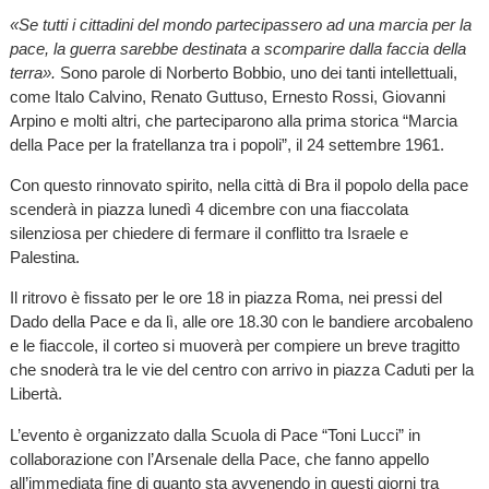
«Se tutti i cittadini del mondo partecipassero ad una marcia per la
pace, la guerra sarebbe destinata a scomparire dalla faccia della
terra».
Sono parole di Norberto Bobbio, uno dei tanti intellettuali,
come Italo Calvino, Renato Guttuso, Ernesto Rossi, Giovanni
Arpino e molti altri, che parteciparono alla prima storica “Marcia
della Pace per la fratellanza tra i popoli”, il 24 settembre 1961.
Con questo rinnovato spirito, nella città di Bra il popolo della pace
scenderà in piazza lunedì 4 dicembre con una fiaccolata
silenziosa per chiedere di fermare il conflitto tra Israele e
Palestina.
Il ritrovo è fissato per le ore 18 in piazza Roma, nei pressi del
Dado della Pace e da lì, alle ore 18.30 con le bandiere arcobaleno
e le fiaccole, il corteo si muoverà per compiere un breve tragitto
che snoderà tra le vie del centro con arrivo in piazza Caduti per la
Libertà.
L’evento è organizzato dalla Scuola di Pace “Toni Lucci” in
collaborazione con l’Arsenale della Pace, che fanno appello
all’immediata fine di quanto sta avvenendo in questi giorni tra