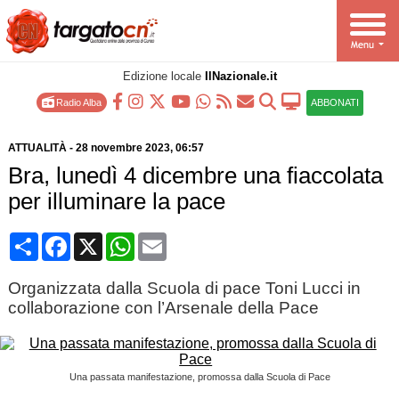
Edizione locale
IlNazionale.it
Radio Alba
ABBONATI
ATTUALITÀ
-
28 novembre 2023
, 06:57
Bra, lunedì 4 dicembre una fiaccolata
per illuminare la pace
Condividi
Facebook
X
WhatsApp
Email
Organizzata dalla Scuola di pace Toni Lucci in
collaborazione con l’Arsenale della Pace
Una passata manifestazione, promossa dalla Scuola di Pace