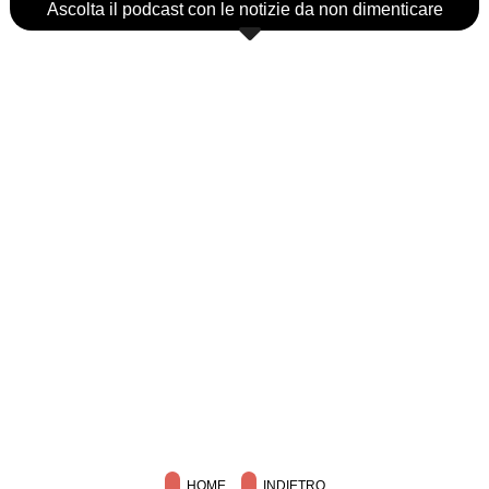
Ascolta il podcast con le notizie da non dimenticare
HOME
INDIETRO