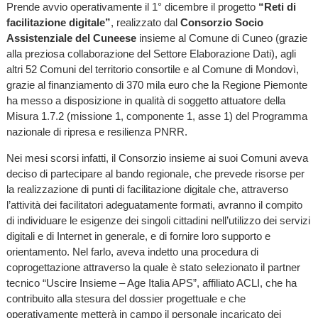
Prende avvio operativamente il 1° dicembre il progetto
“Reti di
facilitazione digitale”
, realizzato dal
Consorzio Socio
Assistenziale del Cuneese
insieme al Comune di Cuneo (grazie
alla preziosa collaborazione del Settore Elaborazione Dati), agli
altri 52 Comuni del territorio consortile e al Comune di Mondovì,
grazie al finanziamento di 370 mila euro che la Regione Piemonte
ha messo a disposizione in qualità di soggetto attuatore della
Misura 1.7.2 (missione 1, componente 1, asse 1) del Programma
nazionale di ripresa e resilienza PNRR.
Nei mesi scorsi infatti, il Consorzio insieme ai suoi Comuni aveva
deciso di partecipare al bando regionale, che prevede risorse per
la realizzazione di punti di facilitazione digitale che, attraverso
l’attività dei facilitatori adeguatamente formati, avranno il compito
di individuare le esigenze dei singoli cittadini nell’utilizzo dei servizi
digitali e di Internet in generale, e di fornire loro supporto e
orientamento. Nel farlo, aveva indetto una procedura di
coprogettazione attraverso la quale è stato selezionato il partner
tecnico “Uscire Insieme – Age Italia APS”, affiliato ACLI, che ha
contribuito alla stesura del dossier progettuale e che
operativamente metterà in campo il personale incaricato dei