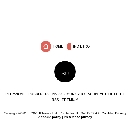
HOME
INDIETRO
SU
REDAZIONE
PUBBLICITÀ
INVIA COMUNICATO
SCRIVI AL DIRETTORE
RSS
PREMIUM
Copyright © 2013 - 2026 IlNazionale.it - Partita Iva: IT 03401570043 -
Credits
|
Privacy
e cookie policy
|
Preferenze privacy