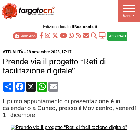
Edizione locale
IlNazionale.it
Radio Alba
ABBONATI
ATTUALITÀ
-
28 novembre 2023
, 17:17
Prende via il progetto “Reti di
facilitazione digitale”
Condividi
Facebook
X
WhatsApp
Email
Il primo appuntamento di presentazione è in
calendario a Cuneo, presso il Movicentro, venerdì
1° dicembre