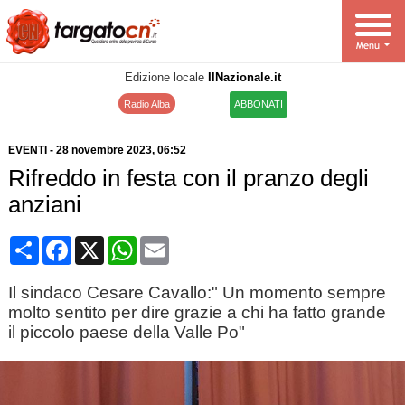
Edizione locale
IlNazionale.it
Radio Alba
ABBONATI
EVENTI
-
28 novembre 2023
, 06:52
Rifreddo in festa con il pranzo degli
anziani
Condividi
Facebook
X
WhatsApp
Email
Il sindaco Cesare Cavallo:" Un momento sempre
molto sentito per dire grazie a chi ha fatto grande
il piccolo paese della Valle Po"