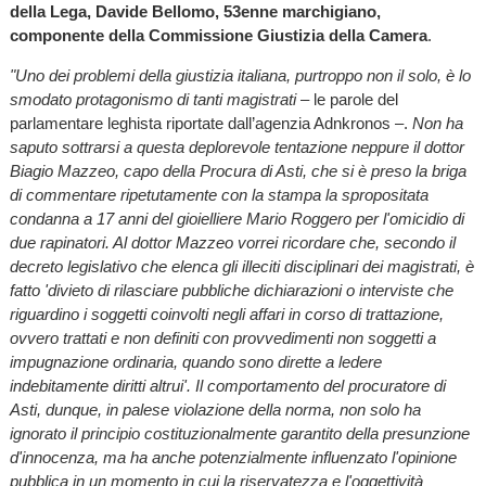
della Lega, Davide Bellomo, 53enne marchigiano,
componente della Commissione Giustizia della Camera
.
"Uno dei problemi della giustizia italiana, purtroppo non il solo, è lo
smodato protagonismo di tanti magistrati
– le parole del
parlamentare leghista riportate dall’agenzia Adnkronos –.
Non ha
saputo sottrarsi a questa deplorevole tentazione neppure il dottor
Biagio Mazzeo, capo della Procura di Asti, che si è preso la briga
di commentare ripetutamente con la stampa la spropositata
condanna a 17 anni del gioielliere Mario Roggero per l'omicidio di
due rapinatori. Al dottor Mazzeo vorrei ricordare che, secondo il
decreto legislativo che elenca gli illeciti disciplinari dei magistrati, è
fatto 'divieto di rilasciare pubbliche dichiarazioni o interviste che
riguardino i soggetti coinvolti negli affari in corso di trattazione,
ovvero trattati e non definiti con provvedimenti non soggetti a
impugnazione ordinaria, quando sono dirette a ledere
indebitamente diritti altrui'. Il comportamento del procuratore di
Asti, dunque, in palese violazione della norma, non solo ha
ignorato il principio costituzionalmente garantito della presunzione
d'innocenza, ma ha anche potenzialmente influenzato l'opinione
pubblica in un momento in cui la riservatezza e l'oggettività