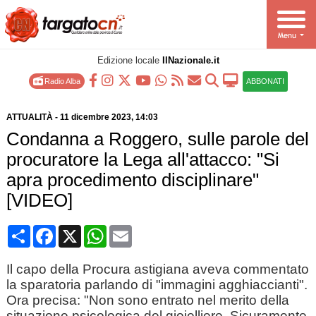
Edizione locale
IlNazionale.it
Radio Alba
ABBONATI
ATTUALITÀ
-
11 dicembre 2023
, 14:03
Condanna a Roggero, sulle parole del
procuratore la Lega all'attacco: "Si
apra procedimento disciplinare"
[VIDEO]
Condividi
Facebook
X
WhatsApp
Email
Il capo della Procura astigiana aveva commentato
la sparatoria parlando di "immagini agghiaccianti".
Ora precisa: "Non sono entrato nel merito della
situazione psicologica del gioielliere. Sicuramente