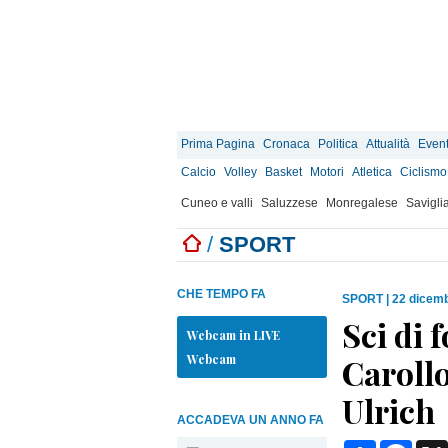
Prima Pagina
Cronaca
Politica
Attualità
Event
Calcio
Volley
Basket
Motori
Atletica
Ciclismo
Cuneo e valli
Saluzzese
Monregalese
Savigli
/
SPORT
CHE TEMPO FA
SPORT
|
22 dicemb
Sci di
Webcam in LIVE
Webcam
Carollo
Ulrich
ACCADEVA UN ANNO FA
Condividi
Face