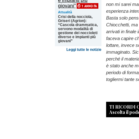
non mi sarei mai
esperienza intern
Attualità
Crisi della nocciola,
Basta solo pens
Griseri (Agrion):
Chiocchetti, ma a
“Cascola drammatica,
servono modalità di
arrivati in finale
gestione dei noccioleti
diverse e impianti più
faceva capire che
giovani”
lottare, invece s
Leggi tutte le notizie
immaginato. Sic
perché il materia
è stato anche me
periodo di forma
togliermi tante s
TI RICORDI
Ascolta il pod