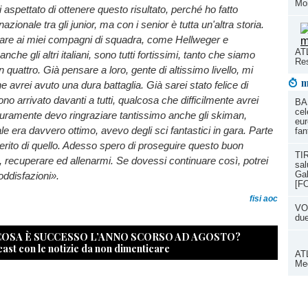
Mo
 aspettato di ottenere questo risultato, perché ho fatto
azionale tra gli junior, ma con i senior è tutta un'altra storia.
are ai miei compagni di squadra, come Hellweger e
ATL
nche gli altri italiani, sono tutti fortissimi, tanto che siamo
Res
 in quattro. Già pensare a loro, gente di altissimo livello, mi
m
 avrei avuto una dura battaglia. Già sarei stato felice di
ono arrivato davanti a tutti, qualcosa che difficilmente avrei
BA
cel
uramente devo ringraziare tantissimo anche gli skiman,
eur
le era davvero ottimo, avevo degli sci fantastici in gara. Parte
fan
rito di quello. Adesso spero di proseguire questo buon
TIR
, recuperare ed allenarmi. Se dovessi continuare così, potrei
sal
Gal
oddisfazioni».
[F
fisi aoc
VOL
du
 COSA È SUCCESSO L’ANNO SCORSO AD AGOSTO?
cast con le notizie da non dimenticare
ATL
Med