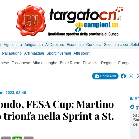
i
Agricoltura
Artigianato
Al Direttore
Economia
Curiosità
Scuole e corsi
Solid
Pallapugno
Arti marziali
Sport invernali
Altri sport
anese
Fossanese
Alba e Langhe
Bra e Roero
Provincia
Regione
Europa
Radio Alba
re 2023, 08:46
IN B
 fondo, FESA Cup: Martino
g
 trionfa nella Sprint a St.
SC
Sad
del
book
X
Print
WhatsApp
Email