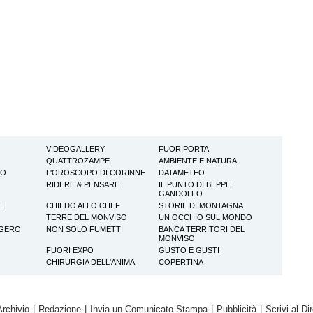
VIDEOGALLERY
FUORIPORTA
QUATTROZAMPE
AMBIENTE E NATURA
TO
L'OROSCOPO DI CORINNE
DATAMETEO
RIDERE & PENSARE
IL PUNTO DI BEPPE
GANDOLFO
E
CHIEDO ALLO CHEF
STORIE DI MONTAGNA
TERRE DEL MONVISO
UN OCCHIO SUL MONDO
GGERO
NON SOLO FUMETTI
BANCA TERRITORI DEL
MONVISO
FUORI EXPO
GUSTO E GUSTI
CHIRURGIA DELL'ANIMA
COPERTINA
Archivio
|
Redazione
|
Invia un Comunicato Stampa
|
Pubblicità
|
Scrivi al Dir