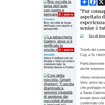
"Pur consa
aspettato d
Cronaca
esperienza 
Bra: occulta la targa
dell’auto con nastro e
senior è tu
pennarello
Trionfo del cun
Cup, a St. Ulrich
Attualità
Vince 2 milioni con un
Gratta e Vinci al centro
Particolarmente 
commerciale: la
fortuna bussa a Cuneo
anche sorpreso d
«
Sono veramente
Vero, arrivo da u
che purtroppo mi
a Santa Caterin
tornato dove vol
confermato che 