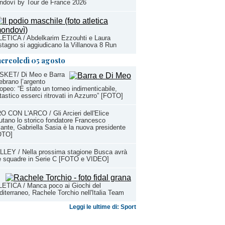
ndovì by Tour de France 2026
ETICA / Abdelkarim Ezzouhti e Laura
tagno si aggiudicano la Villanova 8 Run
ercoledì 05 agosto
SKET/ Di Meo e Barra
ebrano l’argento
opeo: “È stato un torneo indimenticabile,
tastico esserci ritrovati in Azzurro” [FOTO]
O CON L'ARCO / Gli Arcieri dell'Elice
utano lo storico fondatore Francesco
ante, Gabriella Sasia è la nuova presidente
OTO]
LEY / Nella prossima stagione Busca avrà
e squadre in Serie C [FOTO e VIDEO]
ETICA / Manca poco ai Giochi del
iterraneo, Rachele Torchio nell'Italia Team
Leggi le ultime di: Sport