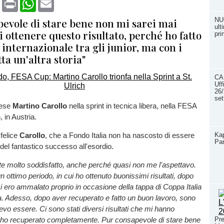
pevole di stare bene non mi sarei mai
NU
ult
i ottenere questo risultato, perché ho fatto
pri
internazionale tra gli junior, ma con i
tta un'altra storia"
CA
Uff
26/
se
eese
Martino Carollo
nella sprint in tecnica libera, nella FESA
, in Austria.
Ka
felice
Carollo
, che a Fondo Italia non ha nascosto di essere
Par
el fantastico successo all'esordio.
 molto soddisfatto, anche perché quasi non me l'aspettavo.
n ottimo periodo, in cui ho ottenuto buonissimi risultati, dopo
 ero ammalato proprio in occasione della tappa di Coppa Italia
a. Adesso, dopo aver recuperato e fatto un buon lavoro, sono
evo essere. Ci sono stati diversi risultati che mi hanno
Pre
ho recuperato completamente. Pur consapevole di stare bene