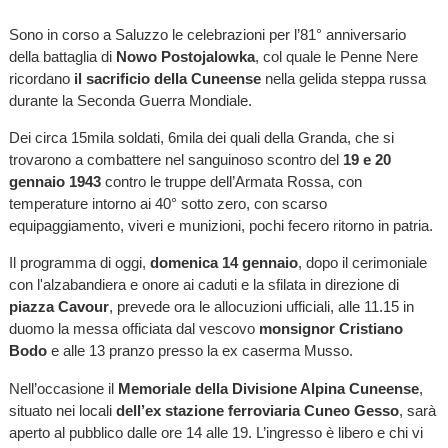
Sono in corso a Saluzzo le celebrazioni per l’81° anniversario
della battaglia di
Nowo Postojalowka
, col quale le Penne Nere
ricordano
il sacrificio della Cuneense
nella gelida steppa russa
durante la Seconda Guerra Mondiale.
Dei circa 15mila soldati, 6mila dei quali della Granda, che si
trovarono a combattere nel sanguinoso scontro del
19 e 20
gennaio 1943
contro le truppe dell’Armata Rossa, con
temperature intorno ai 40° sotto zero, con scarso
equipaggiamento, viveri e munizioni, pochi fecero ritorno in patria.
Il programma di oggi,
domenica 14 gennaio
, dopo il cerimoniale
con l'alzabandiera e onore ai caduti e la sfilata in direzione di
piazza Cavour
, prevede ora le allocuzioni ufficiali, alle 11.15 in
duomo la messa officiata dal vescovo
monsignor Cristiano
Bodo
e alle 13 pranzo presso la ex caserma Musso.
Nell’occasione il
Memoriale della Divisione Alpina Cuneense
,
situato nei locali
dell’ex stazione ferroviaria Cuneo Gesso
, sarà
aperto al pubblico dalle ore 14 alle 19. L’ingresso è libero e chi vi