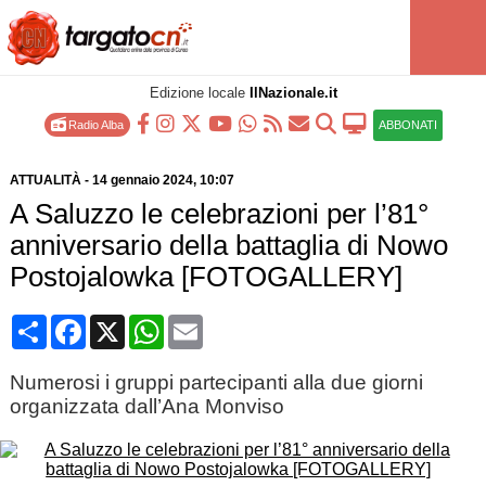
Edizione locale
IlNazionale.it
Radio Alba
ABBONATI
ATTUALITÀ
-
14 gennaio 2024
, 10:07
A Saluzzo le celebrazioni per l’81°
anniversario della battaglia di Nowo
Postojalowka [FOTOGALLERY]
Condividi
Facebook
X
WhatsApp
Email
Numerosi i gruppi partecipanti alla due giorni
organizzata dall’Ana Monviso